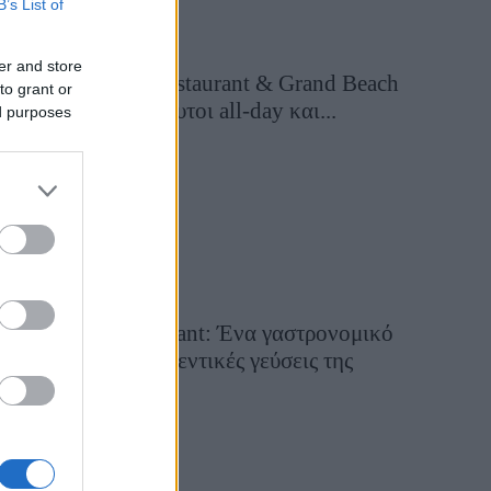
B’s List of
er and store
Grand Asia Restaurant & Grand Beach
to grant or
Club: Οι απόλυτοι all-day και...
ed purposes
19 ώρες πριν
Tsapis Restaurant: Ένα γαστρονομικό
ταξίδι στις αυθεντικές γεύσεις της
Σίφνου!
29 Ιουλίου 2026, 9:54