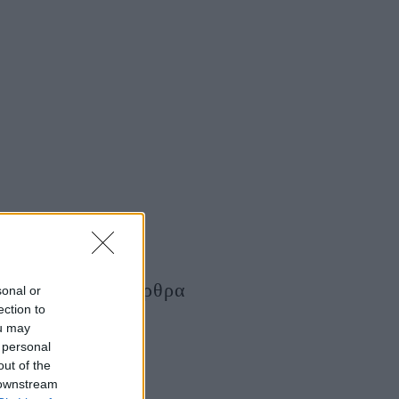
Τελευταία Άρθρα
sonal or
ection to
ou may
 personal
out of the
 downstream