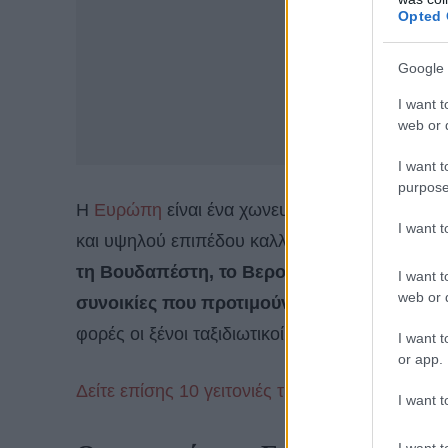
Opted 
Google 
I want t
web or d
I want t
purpose
Η
Ευρώπη
είναι ένα χωνευτήριο πολιτισμών, γ
I want 
και υψηλού επιπέδου καλλιτεχνική και γαστρον
τη Βουδαπέστη, το Βερολίνο
και την
Αθήνα
,
I want t
web or d
συνοικίες που προτιμούν οι ντόπιοι
. Στην
ε
φορές οι ξένοι ταξιδιωτικοί συντάκτες αλλά και
I want t
or app.
Δείτε επίσης 10 γειτονιές της Αθήνας για περ
I want t
I want t