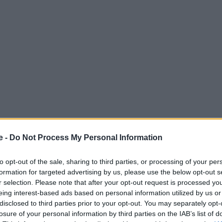
e -
Do Not Process My Personal Information
ες και ψαγμένες
γειτονιές
στην Ευρώπη για να
to opt-out of the sale, sharing to third parties, or processing of your per
 τους και μια γραφική ελληνική
, που μάλιστα είναι
formation for targeted advertising by us, please use the below opt-out s
r selection. Please note that after your opt-out request is processed y
eing interest-based ads based on personal information utilized by us or
disclosed to third parties prior to your opt-out. You may separately opt-
 Advertisement -
losure of your personal information by third parties on the IAB’s list of