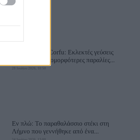
Aiolia Avlaki Corfu: Εκλεκτές γεύσεις
σε μία από τις ομορφότερες παραλίες...
28 Ιουλίου 2026, 10:50
Εν πλώ: Το παραθαλάσσιο στέκι στη
Λήμνο που γεννήθηκε από ένα...
24 Ιουλίου 2026, 13:00