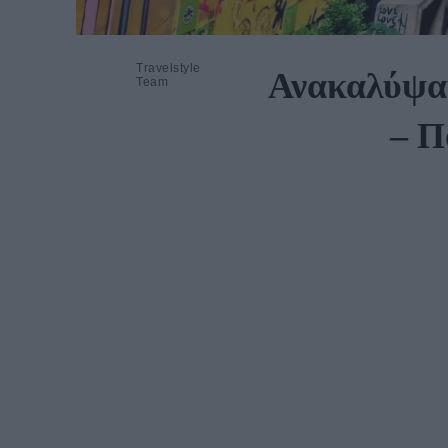
Travelstyle
Ανακαλύψαμ
Team
– Π