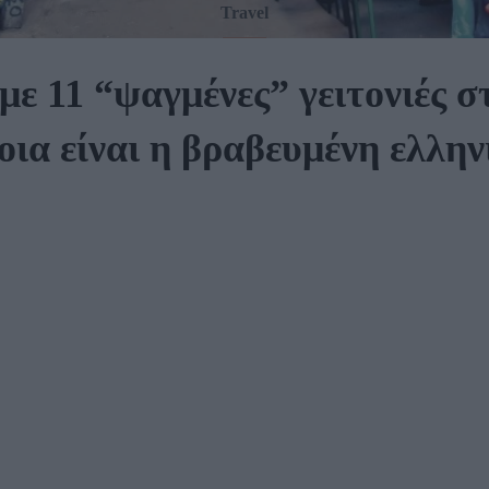
Travel
ε 11 “ψαγμένες” γειτονιές 
οια είναι η βραβευμένη ελλην