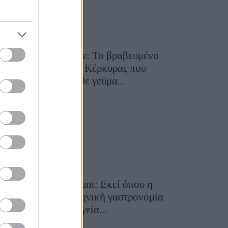
Toula’s Seaside: Το βραβευμένο
εστιατόριο της Κέρκυρας που
μετατρέπει κάθε γεύμα...
28 Ιουλίου 2026, 11:05
Cavos Restaurant: Εκεί όπου η
αυθεντική ελληνική γαστρονομία
συναντά τη μαγεία...
28 Ιουλίου 2026, 10:58