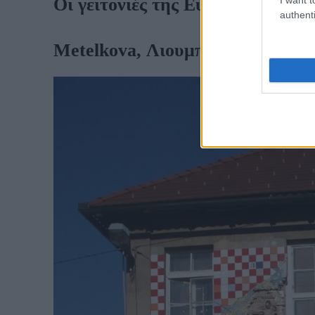
Οι γειτονιές της Ευρώπης που πρ
authenti
Metelkova, Λιουμπλιάνα