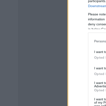
participants
Downstream 
Please note
information 
deny consent
in below Go
Persona
I want t
Opted 
I want t
Opted 
I want 
Advertis
Opted 
I want t
of my P
was col