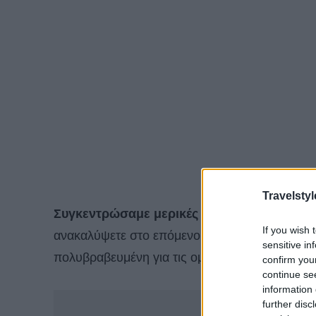
Travelstyl
Συγκεντρώσαμε μερικές από τις πιο όμορφ
If you wish 
ανακαλύψετε στο επόμενο ταξίδι σας,
ανάμεσά
sensitive in
πολυβραβευμένη για τις ομορφιές της.
confirm you
continue se
information 
-
further disc