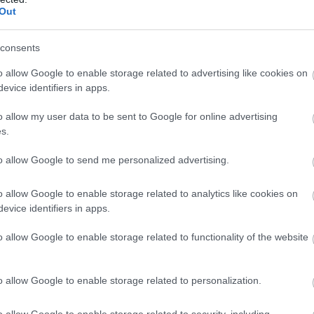
Out
consents
o allow Google to enable storage related to advertising like cookies on
evice identifiers in apps.
o allow my user data to be sent to Google for online advertising
s.
εμάτη με γραφικότητα και ομορφιά, απίστευτη ιστορία
to allow Google to send me personalized advertising.
ομική ποικιλία.
Από τη Βαρσοβία και το Όσλο μέχρι
 πάμε να ανακαλύψουμε
υπέροχες, μοντέρνες
o allow Google to enable storage related to analytics like cookies on
evice identifiers in apps.
λληνική γειτονιά
που θα δείτε έχουν υποκλιθεί πολλές
 οι
τουρίστες
!
o allow Google to enable storage related to functionality of the website
πάτημα & άσκηση στο lockdown!
o allow Google to enable storage related to personalization.
o allow Google to enable storage related to security, including