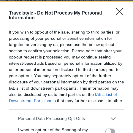
Κάναμε όμως και μια ακόμα βόλτα στην άλλη
αγαπημένη μας αθηναϊκή συνοικία τα
Αναφιώτικα
Travelstyle -
Do Not Process My Personal
Information
If you wish to opt-out of the sale, sharing to third parties, or
Σήμερα η
Πλάκα
είναι μία από τις συνοικίες, που
processing of your personal or sensitive information for
targeted advertising by us, please use the below opt-out
αν και στην καρδιά της Αθήνας δεν είναι
section to confirm your selection. Please note that after your
προσβάσιμη με αυτοκίνητο. Γεγονός που μάλλον
opt-out request is processed you may continue seeing
interest-based ads based on personal information utilized by
έπαιξε καθοριστικό ρόλο στη διατήρηση της
us or personal information disclosed to third parties prior to
γραφικότητας και της ατμόσφαιρας “γειτονιάς”. Η
your opt-out. You may separately opt-out of the further
Πλάκα σφύζει από ζωή, καθώς τη μέρα γεμίζουν οι
disclosure of your personal information by third parties on the
IAB’s list of downstream participants. This information may
πολυάριθμες ταβέρνες της, τα καταστήματά της και
also be disclosed by us to third parties on the
IAB’s List of
τα αξιοθέατά της και τη νύχτα τα μπαράκια της.
Downstream Participants
that may further disclose it to other
third parties.
Πολλές μικρές εκκλησίες, αλλά και ένα τζαμί, ένα
Please note that this website/app uses one or more Google
Personal Data Processing Opt Outs
services and may gather and store information including but
χαμάμ και το πρώτο πανεπιστήμιο της Ελλάδας,
not limited to your visit or usage behaviour. You may click to
I want to opt-out of the Sharing of my