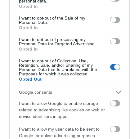
personal data.
χωρίς να λείπει και η ρωμαϊκή αγορά, συνθέτουν το
grant or deny consent to Google and its third-party tags to
Opted In
use your data for below specified purposes in below Google
πολιτιστικό μωσαϊκό της Πλάκας.
consent section.
I want to opt-out of the Sale of my
Personal Data.
Opted In
Στα πλακόστρωτα δρομάκια, στα ασβεστωμένα
I want to opt-out of processing my
σκαλάκια και στα στενά σοκάκια της περπατούν,
Personal Data for Targeted Advertising.
Opted In
κάθε χρόνο, εκατομμύρια τουρίστες από όλο τον
κόσμο. Ειδικά την άνοιξη που μοσχοβολούν τα
I want to opt-out of Collection, Use,
Retention, Sale, and/or Sharing of my
γιασεμιά και οι μπουκαμβίλιες παίρνουν αυτό το
Personal Data that Is Unrelated with the
Purposes for which it was collected.
υπέροχο χρώμα, η Πλάκα είναι η πιο αγαπημένη
Opted Out
βόλτα στην πόλη.
Google consents
I want to allow Google to enable storage
related to advertising like cookies on web or
device identifiers in apps.
I want to allow my user data to be sent to
Google for online advertising purposes.