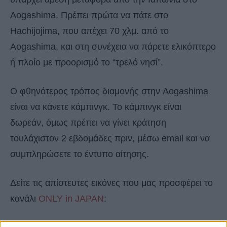
Aogashima. Πρέπει πρώτα να πάτε στο
Hachijojima, που απέχει 70 χλμ. από το
Aogashima, και στη συνέχεια να πάρετε ελικόπτερο
ή πλοίο με προορισμό το “τρελό νησί”.
Ο φθηνότερος τρόπος διαμονής στην Aogashima
είναι να κάνετε κάμπινγκ. Το κάμπινγκ είναι
δωρεάν, όμως πρέπει να γίνει κράτηση
τουλάχιστον 2 εβδομάδες πριν, μέσω email και να
συμπληρώσετε το έντυπο αίτησης.
Δείτε τις απίστευτες εικόνες που μας προσφέρει το
κανάλι
ONLY in JAPAN
: