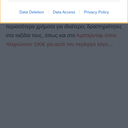
στις αρχές Μαΐου του 2020.
Data Deletion
Data Access
Privacy Policy
Οι τουρίστες φαίνεται να πληρώνουν όλο και
περισσότερα χρήματα για ιδιαίτερες δραστηριότητες
στα ταξίδια τους, όπως και στο
Άμστερνταμ όπου
πληρώνουν 100€ για αυτό τον περίεργο λόγο
…