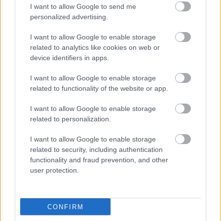
I want to allow Google to send me
Watch this video on YouTube
.
personalized advertising.
I want to allow Google to enable storage
Τουρίστες πληρώνουν περίπου
related to analytics like cookies on web or
2.000€ για να επισκεφτούν μια…
device identifiers in apps.
βραχονησίδα!
I want to allow Google to enable storage
related to functionality of the website or app.
Πως θα σας φαινόταν να επισκεφθείτε μια
I want to allow Google to enable storage
βραχονησίδα στην
Σκωτία
, για περίπου 20 λεπτά,
related to personalization.
ενώ θα κληθείτε να πληρώσετε για όλο αυτό
I want to allow Google to enable storage
περίπου 2.000€;
related to security, including authentication
functionality and fraud prevention, and other
user protection.
Όπως αναφέρει η
Daily Mail
, κάποιοι το θεώρησαν
πολύ ωραία ιδέα, αφού έκλεισαν την επίσκεψη… Οι
CONFIRM
πρώτοι
τουρίστες
που θα το κάνουν αυτό θα πάνε