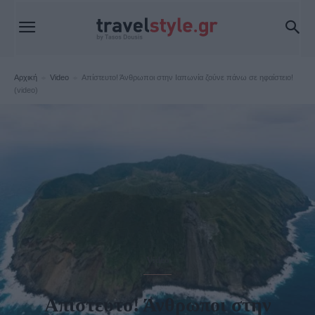
Αρχική
Video
Απίστευτο! Άνθρωποι στην Ιαπωνία ζούνε πάνω σε ηφαίστειο!
(video)
Video
Απίστευτο! Άνθρωποι στην