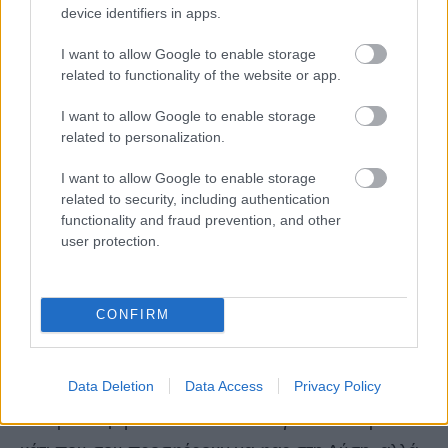
device identifiers in apps.
I want to allow Google to enable storage
related to functionality of the website or app.
I want to allow Google to enable storage
related to personalization.
Σε πολλές χώρες θεωρείται φυσιολογικό να είναι οι
I want to allow Google to enable storage
related to security, including authentication
άνδρες χωρίς μπλούζα (ιδιαίτερα στην παραλία).
functionality and fraud prevention, and other
Ωστόσο, στη Νότια Κορέα, κάτι τέτοιο δεν ισχύει. Οι
user protection.
άνδρες φορούν μπλούζα ακόμη και στη θάλασσα.
CONFIRM
ΝΑ ΑΡΝΕΙΣΑΙ ΟΤΑΝ ΣΟΥ
ΠΡΟΣΦΕΡΟΥΝ ΦΑΓΗΤΟ
Data Deletion
Data Access
Privacy Policy
Μπορεί να μην είναι και το πιο ευγενικό να αρνείσαι