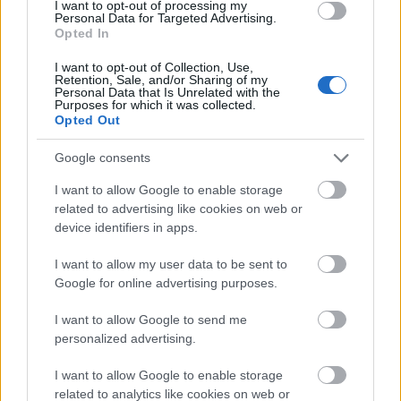
σου στο πάρτι. Σε κάποια άλλη μέρη του κόσμου,
I want to opt-out of processing my
Personal Data for Targeted Advertising.
συνηθίζεται να φέρνουν οι καλεσμένοι κρασί ή
Opted In
μπίρα και να πίνουν ό,τι θέλουν.
I want to opt-out of Collection, Use,
Retention, Sale, and/or Sharing of my
Personal Data that Is Unrelated with the
Purposes for which it was collected.
ΝΑ ΦΑΙΝΕΤΑΙ ΤΟ ΔΕΡΜΑ ΣΑΣ
Opted Out
Google consents
I want to allow Google to enable storage
related to advertising like cookies on web or
device identifiers in apps.
I want to allow my user data to be sent to
Google for online advertising purposes.
I want to allow Google to send me
personalized advertising.
I want to allow Google to enable storage
related to analytics like cookies on web or