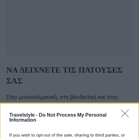
ΝΑ ΔΕΙΧΝΕΤΕ ΤΙΣ ΠΑΤΟΥΣΕΣ
ΣΑΣ
Στην μουσουλμανική, στη βουδιστική και στην
ινδουιστική κουλτούρα, το να δείχνετε σε κάποιον
Travelstyle -
Do Not Process My Personal
τις πατούσες σας θεωρείται έλλειψη σεβασμού. Κι
Information
αυτό επειδή θεωρείται το πιο βρώμικο μέρος του
If you wish to opt-out of the sale, sharing to third parties, or
σώματός μας καθώς αγγίζει μονίμως το έδαφος.