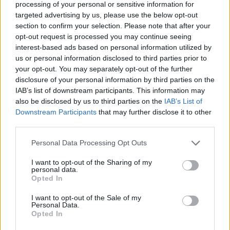
processing of your personal or sensitive information for
targeted advertising by us, please use the below opt-out
ΝΑ ΒΓΑΖΕΤΕ ΤΑ ΠΑΠΟΥΤΣΙΑ
section to confirm your selection. Please note that after your
opt-out request is processed you may continue seeing
ΣΑΣ ΚΑΘΩΣ ΜΠΑΙΝΕΤΕ ΣΤΟ
interest-based ads based on personal information utilized by
us or personal information disclosed to third parties prior to
ΣΠΙΤΙ
your opt-out. You may separately opt-out of the further
disclosure of your personal information by third parties on the
Στη δυτική κουλτούρα, δεν συνηθίζεται να βγάζουμε
IAB’s list of downstream participants. This information may
also be disclosed by us to third parties on the
IAB’s List of
τα παπούτσια μας όταν μπαίνουμε στο σπίτι
Downstream Participants
that may further disclose it to other
κάποιου. Στις περισσότερες χώρες όμως της Ασίας,
third parties.
βγάζουμε τα παπούτσια μας αμέσως μόλις μπούμε.
Please note that this website/app uses one or more Google
Personal Data Processing Opt Outs
services and may gather and store information including but
not limited to your visit or usage behaviour. You may click to
I want to opt-out of the Sharing of my
ΝΑ ΠΙΝΕΤΕ ΤΑ ΠΟΤΑ ΤΩΝ
personal data.
grant or deny consent to Google and its third-party tags to
Opted In
use your data for below specified purposes in below Google
ΑΛΛΩΝ
consent section.
I want to opt-out of the Sale of my
Personal Data.
Opted In
Στη Νορβηγία πίνεις μόνο το ποτό που έφερες μαζί