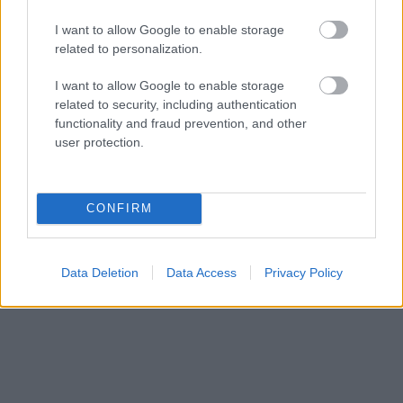
I want to allow Google to enable storage
related to personalization.
I want to allow Google to enable storage
related to security, including authentication
functionality and fraud prevention, and other
Στο ισόγειο λειτουργεί το κρεοπωλείο-delicatessen,
user protection.
γεμάτο βιτρίνες απ’ όπου μπορείτε να
προμηθευτείτε ολόφρεσκα κρεατικά (φυσικά από τη
Φάρμα) σε τεράστια ποικιλία, εξαιρετικής ποιότητας
CONFIRM
και ιδιαίτερων συνδυασμών αλλά και παρασκευών!
Plus, υπάρχει δυνατότητα να σας τα ψήσουν εκείνη
Data Deletion
Data Access
Privacy Policy
τη στιγμή στη γωνιά “Real Grill”.