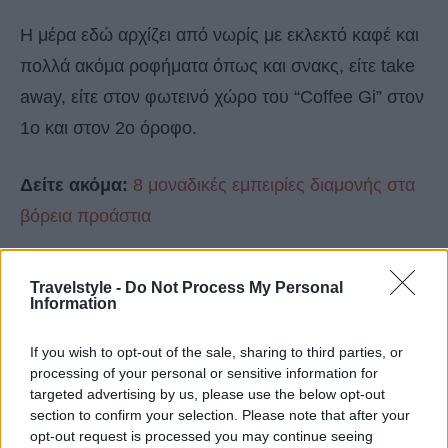
Η μέρα εδώ αρχίζει από νωρίς με εκλεκτό καφέ και
πολλά ακόμα ροφήματα όπως και σνακς, είτε take
away, είτε στον φωτεινό χώρο του “Coffee Gi” στον
1ο και στον 2ο όροφο.
Δείτε ακόμα:
8 μοναδικές εμπειρίες διαμονής στα
βόρεια προάστια
Το κρεοπωλείο-delicatessen “Φάρμα
Travelstyle -
Do Not Process My Personal
Κατερίνα”
Information
If you wish to opt-out of the sale, sharing to third parties, or
processing of your personal or sensitive information for
targeted advertising by us, please use the below opt-out
section to confirm your selection. Please note that after your
opt-out request is processed you may continue seeing