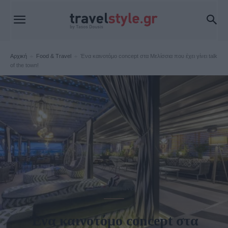
Αρχική
Food & Travel
Ένα καινοτόμο concept στα Μελίσσια που έχει γίνει talk
of the town!
Food & Travel
Ένα καινοτόμο concept στα