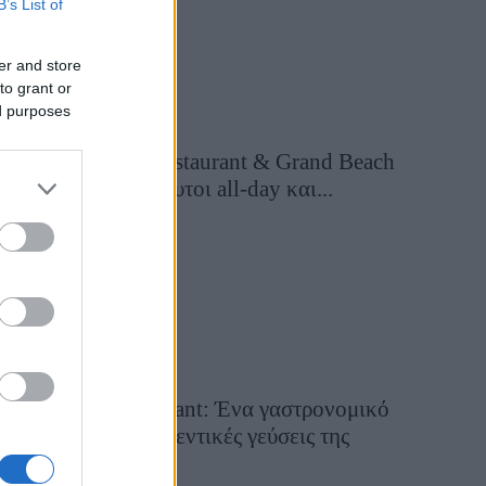
B’s List of
er and store
to grant or
ed purposes
Grand Asia Restaurant & Grand Beach
Club: Οι απόλυτοι all-day και...
2 ημέρες πριν
Tsapis Restaurant: Ένα γαστρονομικό
ταξίδι στις αυθεντικές γεύσεις της
Σίφνου!