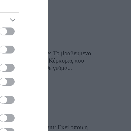
29 Ιουλίου 2026, 9:54
Toula’s Seaside: Το βραβευμένο
εστιατόριο της Κέρκυρας που
μετατρέπει κάθε γεύμα...
28 Ιουλίου 2026, 11:05
Cavos Restaurant: Εκεί όπου η