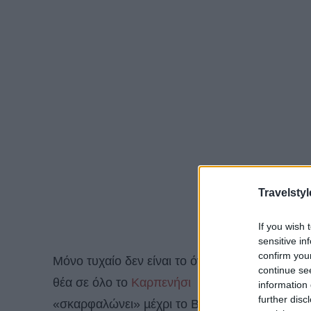
Travelstyl
If you wish 
sensitive in
confirm you
Μόνο τυχαίο δεν είναι το όνοµα αυτού του χω
continue se
θέα σε όλο το
Καρπενήσι
(που απέχει μόλις 5 
information 
further disc
«σκαρφαλώνει» µέχρι το Βελούχι! O λόγος για 