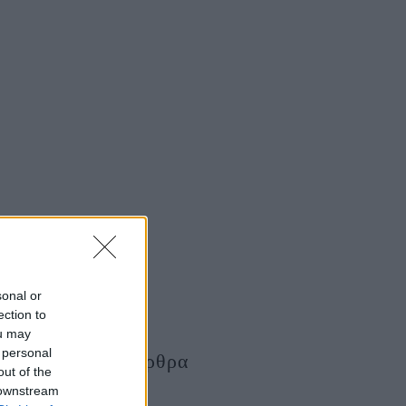
sonal or
ection to
ou may
 personal
Τελευταία Άρθρα
out of the
 downstream