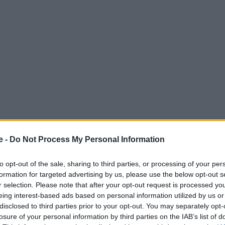
e -
Do Not Process My Personal Information
to opt-out of the sale, sharing to third parties, or processing of your per
formation for targeted advertising by us, please use the below opt-out s
r selection. Please note that after your opt-out request is processed y
ριού, αφού από εδώ, σε υψόµετρο 993 µ., η πανοραμική
eing interest-based ads based on personal information utilized by us or
χλµ.) µοιάζει σαν από αεροπλάνο, ενώ το βλέµµα
disclosed to third parties prior to your opt-out. You may separately opt-
losure of your personal information by third parties on the IAB’s list of
την Καλλιθέα Ευρυτανίας.