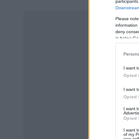
participants
Downstream 
-
Please note
information 
deny consent
in below Go
Persona
I want t
Opted 
I want t
Opted 
I want 
Advertis
Opted 
I want t
of my P
was col