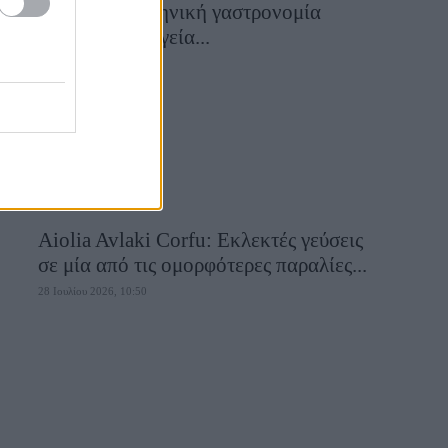
αυθεντική ελληνική γαστρονομία
συναντά τη μαγεία...
28 Ιουλίου 2026, 10:58
Aiolia Avlaki Corfu: Εκλεκτές γεύσεις
σε μία από τις ομορφότερες παραλίες...
28 Ιουλίου 2026, 10:50