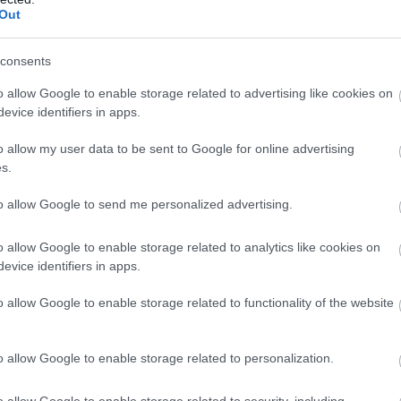
Out
consents
o allow Google to enable storage related to advertising like cookies on
evice identifiers in apps.
o allow my user data to be sent to Google for online advertising
s.
to allow Google to send me personalized advertising.
o allow Google to enable storage related to analytics like cookies on
 έλατα µέχρι να ανηφορίσουµε… Το χωριό αυτό
evice identifiers in apps.
από τα ωραιότερα ορεινά χωριά
του νομού, καθώς
o allow Google to enable storage related to functionality of the website
ελάτης στις ανατολικές πλαγιές του όρους Κώνισκος
αυτό περνάει το Ευρωπαϊκό Μονοπάτι Ε4!
o allow Google to enable storage related to personalization.
o allow Google to enable storage related to security, including