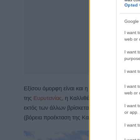
Opted 
Google 
I want t
web or d
I want t
purpose
I want 
I want t
Εξίσου όµορφη είναι και η διαδροµή µέσα στα
web or d
της
Ευρυτανίας
, η Καλλιθέα είναι σίγουρα
ένα 
I want t
εκτός των άλλων βρίσκεται ανάμεσα σε δάσος 
or app.
(βόρεια προέκταση της Καλιακούδας) και από 
I want t
I want t