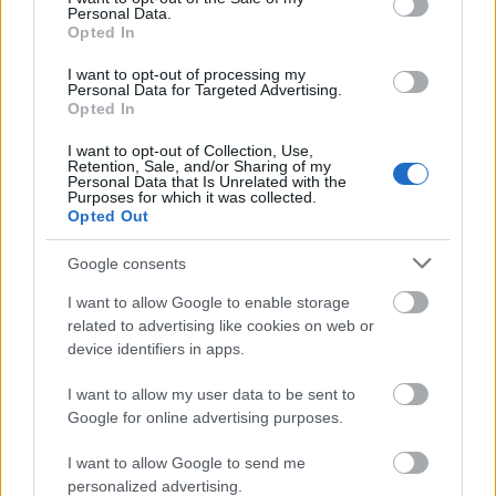
Personal Data.
Το σημείο συνάντησης των
Opted In
επαγγελματιών της Φιλοξενίας
I want to opt-out of processing my
Personal Data for Targeted Advertising.
Opted In
Η HORECA 2019 θα γίνει για ακόμα μία φορά,
I want to opt-out of Collection, Use,
πόλος έλξης για κάθε επαγγελματία του Τουρισμού
Retention, Sale, and/or Sharing of my
Personal Data that Is Unrelated with the
και της Μαζικής Εστίασης, καταρρίπτοντας κάθε
Purposes for which it was collected.
Opted Out
ρεκόρ ποσοτικής και ποιοτικής επισκεψιμότητας και
αποδεικνύοντας ότι δεν αποτελεί απλώς τη
Google consents
μεγαλύτερη έκθεση στην Ελλάδα, αλλά σύμφωνα
I want to allow Google to enable storage
related to advertising like cookies on web or
και με την άποψη πολλών Eλλήνων και ξένων
device identifiers in apps.
επισκεπτών της, μία έκθεση που έχει ξεπεράσει τα
I want to allow my user data to be sent to
όρια της χώρας μας και έχει καθιερωθεί ως μία από
Google for online advertising purposes.
τις σημαντικότερες εκθέσεις της Τουριστικής
I want to allow Google to send me
Βιομηχανίας διεθνώς.
personalized advertising.