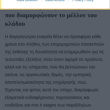
Πλούσιες παράλληλες εκδηλώσεις
που διαμορφώνουν το μέλλον του
κλάδου
Η διοργανώτρια εταιρεία θέλει να προσφέρει κάθε
χρόνο στο πλήθος των επιχειρηματιών επισκεπτών
της έκθεσης τη δυνατότητα να ενημερωθούν για τις
τελευταίες εξελίξεις τόσο όσον αφορά τα προϊόντα,
αλλά και τις υπηρεσίες που θα βελτιώσουν την
εικόνα, τις οργανωτικές δομές, την εμπορική
αποτελεσματικότητα της επιχείρησής τους.
Έχοντας και φέτος αυτό τον στόχο, διαμόρφωσε
εξαιρετικά ενδιαφέρουσες παρουσιάσεις και
επιδείξεις και στα 4 stages των παράλληλων