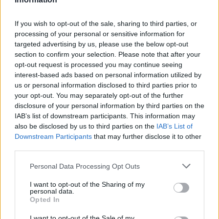
υπηρεσιών του ελληνικού τουριστικού προϊόντος.
If you wish to opt-out of the sale, sharing to third parties, or
processing of your personal or sensitive information for
targeted advertising by us, please use the below opt-out
section to confirm your selection. Please note that after your
opt-out request is processed you may continue seeing
interest-based ads based on personal information utilized by
us or personal information disclosed to third parties prior to
your opt-out. You may separately opt-out of the further
disclosure of your personal information by third parties on the
IAB’s list of downstream participants. This information may
also be disclosed by us to third parties on the
IAB’s List of
Downstream Participants
that may further disclose it to other
third parties.
Please note that this website/app uses one or more Google
Personal Data Processing Opt Outs
services and may gather and store information including but
not limited to your visit or usage behaviour. You may click to
I want to opt-out of the Sharing of my
personal data.
grant or deny consent to Google and its third-party tags to
Opted In
use your data for below specified purposes in below Google
consent section.
I want to opt-out of the Sale of my