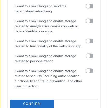
I want to allow Google to send me
personalized advertising.
I want to allow Google to enable storage
related to analytics like cookies on web or
device identifiers in apps.
Κάθε λεπτομέρεια στο ξενοδοχείο έχει σχεδιαστεί
γύρω από τη γυναικεία προσωπικότητα,
I want to allow Google to enable storage
related to functionality of the website or app.
προσφέροντας μια ξεχωριστή εμπειρία για αυτές. Η
διακόσμηση με λευκό και κόκκινο χρώμα, οι χώροι
I want to allow Google to enable storage
related to personalization.
εστίασης καθώς και οι εγκαταστάσεις της πισίνας
είναι ειδικά σχεδιασμένα για τις ανάγκες των
I want to allow Google to enable storage
related to security, including authentication
γυναικών.
functionality and fraud prevention, and other
user protection.
CONFIRM