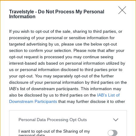
Travelstyle -
Do Not Process My Personal
Information
If you wish to opt-out of the sale, sharing to third parties, or
processing of your personal or sensitive information for
targeted advertising by us, please use the below opt-out
section to confirm your selection. Please note that after your
opt-out request is processed you may continue seeing
interest-based ads based on personal information utilized by
us or personal information disclosed to third parties prior to
your opt-out. You may separately opt-out of the further
disclosure of your personal information by third parties on the
IAB’s list of downstream participants. This information may
also be disclosed by us to third parties on the
IAB’s List of
Downstream Participants
that may further disclose it to other
third parties.
Το
Som Dona Hotel
, στην ακτή Manacor της
Please note that this website/app uses one or more Google
Μαγιόρκα, είναι ένα 4άστερο resort με κομψά
Personal Data Processing Opt Outs
services and may gather and store information including but
δωμάτια και κοινόχρηστους χώρους, ενώ διαθέτει
not limited to your visit or usage behaviour. You may click to
I want to opt-out of the Sharing of my
personal data.