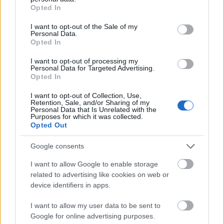
grant or deny consent to Google and its third-party tags to
ιδιωτική παραλία, rooftop και ένα ξεχωριστό σπα.
Opted In
use your data for below specified purposes in below Google
Τα δίκλινα δωμάτια περιλαμβάνουν μονά κρεβάτια
consent section.
I want to opt-out of the Sale of my
Personal Data.
που ενώνονται σε ένα εάν ζητηθεί, και
Opted In
προσφέρονται επίσης σετ αρωματοθεραπείας και
I want to opt-out of processing my
μπουρνούζια.
Personal Data for Targeted Advertising.
Opted In
I want to opt-out of Collection, Use,
Retention, Sale, and/or Sharing of my
Personal Data that Is Unrelated with the
Purposes for which it was collected.
Opted Out
Google consents
I want to allow Google to enable storage
related to advertising like cookies on web or
device identifiers in apps.
I want to allow my user data to be sent to
Google for online advertising purposes.