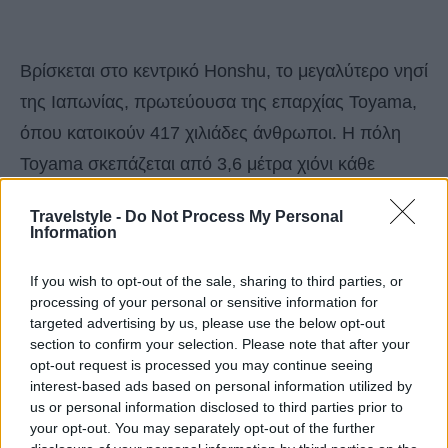
Βρίσκεται στο κεντρικό Honshu, το μεγαλύτερο νησί
της Ιαπωνίας, πρωτεύουσα της επαρχίας Toyama,
όπου κατοικούν 417 χιλιάδες άνθρωποι. Η πόλη
Toyama σκεπάζεται από 3,6 μέτρα χιόνι κάθε
χρόνο. Εκεί βρίσκεται και τη Tateyama Kurobe
Travelstyle -
Do Not Process My Personal
Alpine Route, η διάσημη ορεινή διαδρομή που
Information
σημειώνει διαφορά υψομέτρου που φτάνει τα 1.975
If you wish to opt-out of the sale, sharing to third parties, or
μέτρα.
processing of your personal or sensitive information for
targeted advertising by us, please use the below opt-out
section to confirm your selection. Please note that after your
opt-out request is processed you may continue seeing
interest-based ads based on personal information utilized by
us or personal information disclosed to third parties prior to
your opt-out. You may separately opt-out of the further