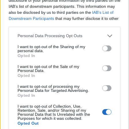
disclosure of your personal information by third parties on the
IAB’s list of downstream participants. This information may
also be disclosed by us to third parties on the
IAB’s List of
Downstream Participants
that may further disclose it to other
third parties.
Please note that this website/app uses one or more Google
Personal Data Processing Opt Outs
services and may gather and store information including but
not limited to your visit or usage behaviour. You may click to
I want to opt-out of the Sharing of my
personal data.
grant or deny consent to Google and its third-party tags to
Opted In
use your data for below specified purposes in below Google
consent section.
I want to opt-out of the Sale of my
Personal Data.
Opted In
I want to opt-out of processing my
Personal Data for Targeted Advertising.
Opted In
I want to opt-out of Collection, Use,
Retention, Sale, and/or Sharing of my
Personal Data that Is Unrelated with the
Purposes for which it was collected.
Opted Out