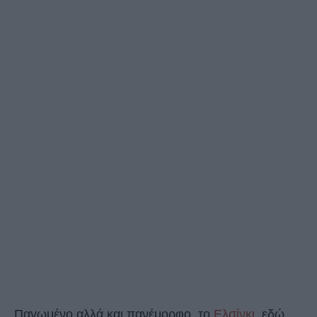
Παγωμένο αλλά και πανέμορφο, το
Ελσίνκι
, εδώ