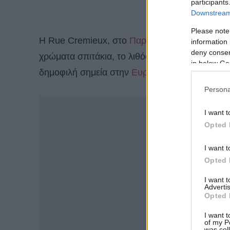
participants
Downstream 
Please note
Η Rue Cremieux, στο
Παρίσι
, κοντά στη Βαστί
information 
deny consent
χρώματα σπιτάκια, το λιθόστρωτο και τα περβάζ
in below Go
δημοφιλή σημεία στην
Ευρώπη
για φωτογραφί
Persona
-
I want t
Opted 
I want t
Opted 
I want 
Advertis
Opted 
I want t
of my P
was col