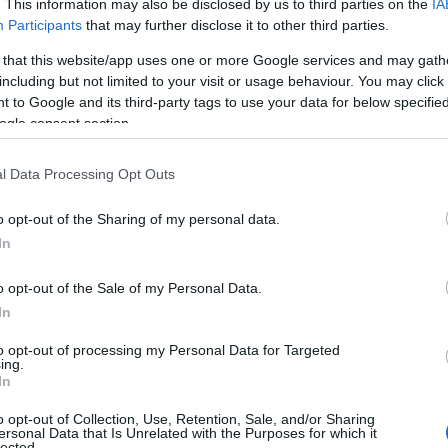
. This information may also be disclosed by us to third parties on the
IA
Participants
that may further disclose it to other third parties.
 that this website/app uses one or more Google services and may gath
λη, ξεχωρίζει με τα χαμηλά, βαμμένα με παστέλ
including but not limited to your visit or usage behaviour. You may click 
 to Google and its third-party tags to use your data for below specifi
ια με τα φυτά… έτσι έχει γίνει ένα από τα πιο
ogle consent section.
ες.
l Data Processing Opt Outs
 Advertisement -
o opt-out of the Sharing of my personal data.
In
o opt-out of the Sale of my Personal Data.
In
to opt-out of processing my Personal Data for Targeted
ing.
In
o opt-out of Collection, Use, Retention, Sale, and/or Sharing
ersonal Data that Is Unrelated with the Purposes for which it
lected.