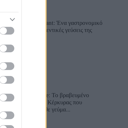
Tsapis Restaurant: Ένα γαστρονομικό
ταξίδι στις αυθεντικές γεύσεις της
Σίφνου!
29 Ιουλίου 2026, 9:54
Toula’s Seaside: Το βραβευμένο
εστιατόριο της Κέρκυρας που
μετατρέπει κάθε γεύμα...
28 Ιουλίου 2026, 11:05