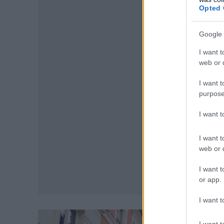
Opted 
Google 
I want t
web or d
I want t
purpose
I want 
I want t
web or d
I want t
or app.
I want t
I want t