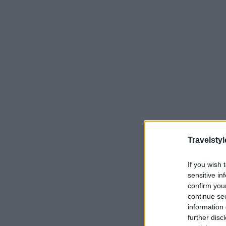
Travelstyl
If you wish 
sensitive in
confirm you
continue se
information 
further disc