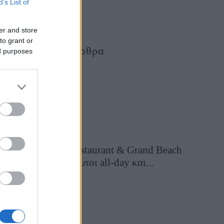
B’s List of
er and store
to grant or
Τελευταία Άρθρα
ed purposes
Grand Asia Restaurant & Grand Beach
Club: Οι απόλυτοι all-day και...
2 ημέρες πριν