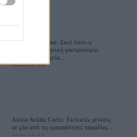
Cavos Restaurant: Εκεί όπου η
αυθεντική ελληνική γαστρονομία
συναντά τη μαγεία...
28 Ιουλίου 2026, 10:58
Aiolia Avlaki Corfu: Εκλεκτές γεύσεις
σε μία από τις ομορφότερες παραλίες...
28 Ιουλίου 2026, 10:50