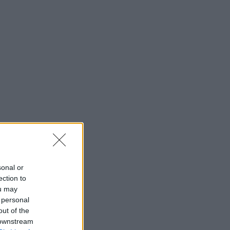
sonal or
ection to
ou may
 personal
out of the
 downstream