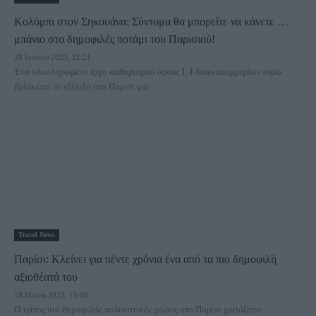
Κολύμπι στον Σηκουάνα: Σύντομα θα μπορείτε να κάνετε …
μπάνιο στο δημοφιλές ποτάμι του Παρισιού!
28 Ιουνίου 2023, 12:21
Ένα ολοκληρωμένο έργο καθαρισμού ύψους 1,4 δισεκατομμυρίων ευρώ
βρίσκεται σε εξέλιξη στο Παρίσι για...
Travel News
Παρίσι: Κλείνει για πέντε χρόνια ένα από τα πιο δημοφιλή
αξιοθέατά του
18 Μαΐου 2023, 15:08
Ο τρίτος πιο δημοφιλής πολιτιστικός χώρος στο Παρίσι χρειάζεται