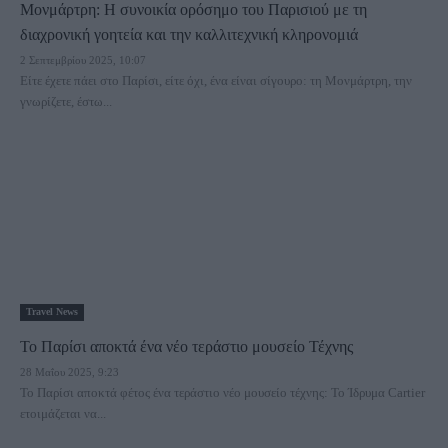
Μονμάρτρη: H συνοικία ορόσημο του Παρισιού με τη
διαχρονική γοητεία και την καλλιτεχνική κληρονομιά
2 Σεπτεμβρίου 2025, 10:07
Είτε έχετε πάει στο Παρίσι, είτε όχι, ένα είναι σίγουρο: τη Μονμάρτρη, την
γνωρίζετε, έστω...
Travel News
Το Παρίσι αποκτά ένα νέο τεράστιο μουσείο Τέχνης
28 Μαΐου 2025, 9:23
Το Παρίσι αποκτά φέτος ένα τεράστιο νέο μουσείο τέχνης: Το Ίδρυμα Cartier
ετοιμάζεται να...