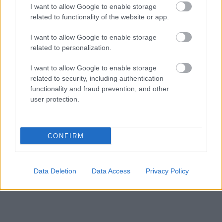
I want to allow Google to enable storage
related to functionality of the website or app.
I want to allow Google to enable storage
related to personalization.
Travel News
I want to allow Google to enable storage
related to security, including authentication
Κλειστός ο Πύργος του Άιφελ λόγω απεργίας των
functionality and fraud prevention, and other
εργαζομένων – Ο τουριστικός αντίκτυπος
user protection.
21 Φεβρουαρίου 2024, 10:44
Απεργία στον Πύργο του Άιφελ: Γιατί απεργούν οι εργαζόμενοι, πόσο θα
διαρκέσει και τουριστικός...
CONFIRM
Data Deletion
Data Access
Privacy Policy