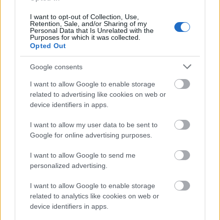
Το Παρίσι είναι μοναδικό...μαγευτικό και μπορεί να προσφέρει στον
επισκέπτη ένα ταξίδι που θα...
I want to opt-out of Collection, Use,
Retention, Sale, and/or Sharing of my
Personal Data that Is Unrelated with the
Purposes for which it was collected.
Opted Out
Google consents
I want to allow Google to enable storage
related to advertising like cookies on web or
device identifiers in apps.
Travel News
I want to allow my user data to be sent to
Ανακοινώθηκε η ημερομηνία επαναλειτουργίας του καθεδρικού
Google for online advertising purposes.
ναού της Παναγίας των Παρισίων
I want to allow Google to send me
20 Μαρτίου 2024, 11:56
personalized advertising.
Ο καθεδρικός ναός της Παναγίας των Παρισίων αναμένεται να ξανανοίξει
στα τέλη του 2024...
I want to allow Google to enable storage
related to analytics like cookies on web or
device identifiers in apps.