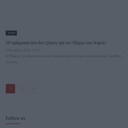
Travel
10 πράγματα που δεν ξέρετε για τον Πύργο του Άιφελ!
5 Οκτωβρίου 2020, 13:10
Ο Πύργος του Άιφελ είναι κάτι περισσότερο από μια εικονική δομή. Διαθέτει
τη δική...
1
2
Follow us