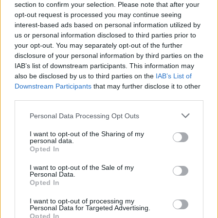
section to confirm your selection. Please note that after your
opt-out request is processed you may continue seeing
Παρίσι
interest-based ads based on personal information utilized by
Ένα μουσείο αφιερωμένο στο τυρί ανοίγει στο Παρίσι
us or personal information disclosed to third parties prior to
your opt-out. You may separately opt-out of the further
10 Ιουνίου 2024, 10:14
disclosure of your personal information by third parties on the
Ο στόχος του Musée du Fromage είναι να προσφέρει ένα «μικρό παράθυρο
IAB’s list of downstream participants. This information may
στην καρδιά...
also be disclosed by us to third parties on the
IAB’s List of
Downstream Participants
that may further disclose it to other
third parties.
Please note that this website/app uses one or more Google
Personal Data Processing Opt Outs
services and may gather and store information including but
not limited to your visit or usage behaviour. You may click to
I want to opt-out of the Sharing of my
personal data.
grant or deny consent to Google and its third-party tags to
Opted In
use your data for below specified purposes in below Google
consent section.
I want to opt-out of the Sale of my
Παρίσι
Personal Data.
Opted In
Τα 30 καλύτερα πράγματα που μπορείτε να κάνετε στο Παρίσι
αυτή τη στιγμή
I want to opt-out of processing my
Personal Data for Targeted Advertising.
6 Ιουνίου 2024, 11:28
Opted In