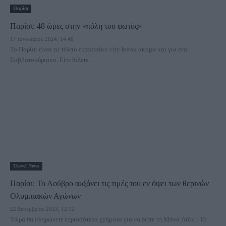
Παρίσι
Παρίσι: 48 ώρες στην «πόλη του φωτός»
17 Ιανουαρίου 2024, 14:48
Το Παρίσι είναι το τέλειο ευρωπαϊκό city break ακόμα και για ένα
Σαββατοκύριακο. Είτε θέλετε...
Travel News
Παρίσι: Το Λούβρο αυξάνει τις τιμές του εν όψει των θερινών
Ολυμπιακών Αγώνων
22 Δεκεμβρίου 2023, 12:12
Τώρα θα πληρώνετε περισσότερα χρήματα για να δείτε τη Μόνα Λίζα... Το