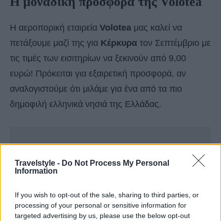
Η μοναδική προσφορά της Volotea
Η αεροπορική εταιρεία
Volotea
μας καλεί να
πετάξουμε μαζί της για
Κέρκυρα
τον Σεπτέμβριο με
τις τιμές των εισιτηρίων να ξεκινούν από 9,00
ευρώ! Πρόκειται για εξαιρετική προσφορά, αν
αναλογιστούμε ότι μιλάμε για ένα από τα πιο
δημοφιλή ελληνικά νησιά της Ελλάδας.
Travelstyle -
Do Not Process My Personal
Information
If you wish to opt-out of the sale, sharing to third parties, or
processing of your personal or sensitive information for
targeted advertising by us, please use the below opt-out