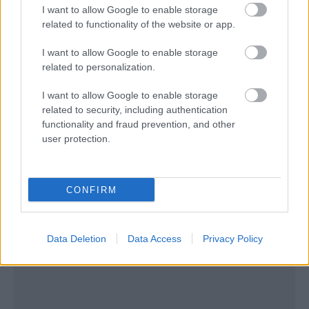
Διεθνές Αεροδρόμιο “Ελευθέριος Βενιζέλος” της
I want to allow Google to enable storage
Αθήνας προς το Αεροδρόμιο της Κέρκυρας. Όπως
related to functionality of the website or app.
μπορείτε να δείτε και στην εικόνα, εκτός από την
I want to allow Google to enable storage
προσφορά των 9,00 ευρώ που ισχύει για
related to personalization.
συγκεκριμένες ημέρες, οι τιμές και για τις άλλες
I want to allow Google to enable storage
μέρες κυμαίνονται στα 27,18- 43,17 ευρώ το
related to security, including authentication
functionality and fraud prevention, and other
ακριβότερο.
user protection.
CONFIRM
Data Deletion
Data Access
Privacy Policy