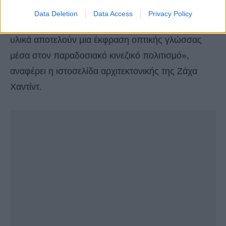
μια ρευστή σύνθεση που συνθέτει αρμονία και
Data Deletion
Data Access
Privacy Policy
ισορροπία στα κινεζικά τοπία, ενώ τα χρώματα και
υλικά αποτελούν μια έκφραση οπτικής γλώσσας
μέσα στον παραδοσιακό κινεζικό πολιτισμό»,
αναφέρει η ιστοσελίδα αρχιτεκτονικής της Ζάχα
Χαντίντ.