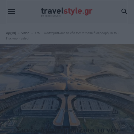
Αρχική
Video
Σαν... διαστημόπλοιο το νέο εντυπωσιακό αεροδρόμιο του
Πεκίνου! (video)
Video
Σαν… διαστημόπλοιο το νέο