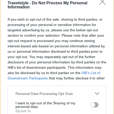
Travelstyle -
Do Not Process My Personal
Information
If you wish to opt-out of the sale, sharing to third parties, or
processing of your personal or sensitive information for
targeted advertising by us, please use the below opt-out
section to confirm your selection. Please note that after your
opt-out request is processed you may continue seeing
interest-based ads based on personal information utilized by
Η αείμνηστη αρχιτέκτονας Zaha Hadid σχεδίασε το
us or personal information disclosed to third parties prior to
κτίριο Terminal Building του Πεκίνου, το οποίο θα
your opt-out. You may separately opt-out of the further
disclosure of your personal information by third parties on the
είναι γεμάτο με αστικούς κήπους και θα
IAB’s list of downstream participants. This information may
περιλαμβάνει ξεχωριστούς χώρους επιβατών για
also be disclosed by us to third parties on the
IAB’s List of
Downstream Participants
that may further disclose it to other
διεθνείς και εσωτερικές πτήσεις, για να
third parties.
δημιουργηθεί ένα πιο συμπαγές κτίριο και να
Please note that this website/app uses one or more Google
Personal Data Processing Opt Outs
μειωθούν οι χρόνοι ταξιδιού. Το σύνολο του
services and may gather and store information including but
σχεδιασμού δημιουργεί μια ρευστή σύνθεση,
not limited to your visit or usage behaviour. You may click to
I want to opt-out of the Sharing of my
personal data.
grant or deny consent to Google and its third-party tags to
χαρακτηριστικό στοιχείο της αρχιτεκτονικής της
Opted In
use your data for below specified purposes in below Google