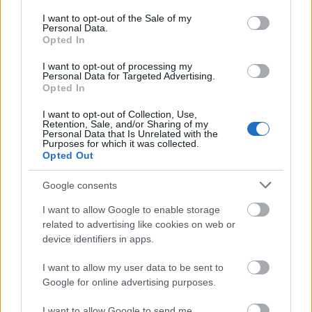
δημιουργίας. Τα καινοτόμα χαρακτηριστικά του
consent section.
I want to opt-out of the Sale of my
Personal Data.
σχεδιασμού στο νέο τερματικό, αποτελούν μια
Opted In
έκφραση οπτικής γλώσσας μέσα στον
I want to opt-out of processing my
παραδοσιακό κινεζικό πολιτισμό.
Personal Data for Targeted Advertising.
Opted In
I want to opt-out of Collection, Use,
Retention, Sale, and/or Sharing of my
Personal Data that Is Unrelated with the
Purposes for which it was collected.
Opted Out
Google consents
I want to allow Google to enable storage
related to advertising like cookies on web or
device identifiers in apps.
I want to allow my user data to be sent to
Google for online advertising purposes.
I want to allow Google to send me