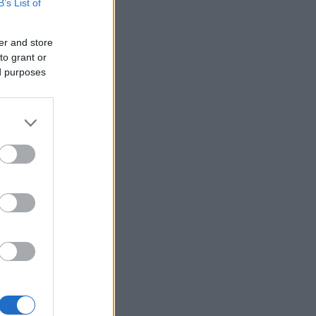
B’s List of
er and store
to grant or
ed purposes