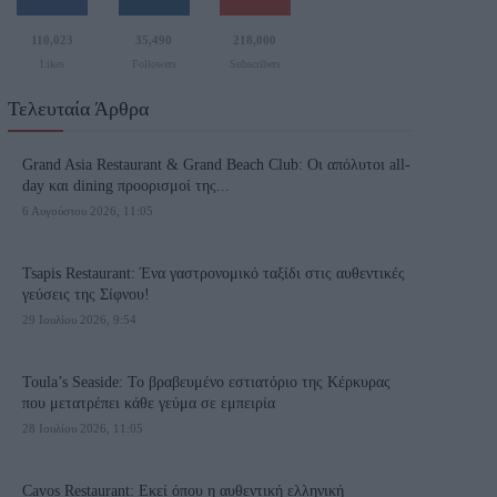
110,023
35,490
218,000
Likes
Followers
Subscribers
Τελευταία Άρθρα
Grand Asia Restaurant & Grand Beach Club: Οι απόλυτοι all-
day και dining προορισμοί της...
6 Αυγούστου 2026, 11:05
Tsapis Restaurant: Ένα γαστρονομικό ταξίδι στις αυθεντικές
γεύσεις της Σίφνου!
29 Ιουλίου 2026, 9:54
Toula’s Seaside: Το βραβευμένο εστιατόριο της Κέρκυρας
που μετατρέπει κάθε γεύμα σε εμπειρία
28 Ιουλίου 2026, 11:05
Cavos Restaurant: Εκεί όπου η αυθεντική ελληνική