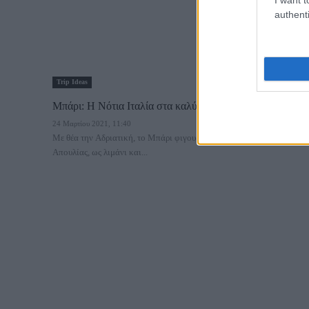
authenti
Trip Ideas
Μπάρι: Η Νότια Ιταλία στα καλύτερά της!
24 Μαρτίου 2021, 11:40
Με θέα την Αδριατική, το Μπάρι φιγουράρει στην περιφέρεια της
Απουλίας, ως λιμάνι και...