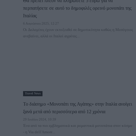
Θα πρέπει πλέον να πληρώσετε 5 ευρώ για να
περπατήσετε σε αυτό το δημοφιλές ορεινό μονοπάτι της
Ιταλίας
6 Αυγούστου 2025, 12:27
Οι Δολομίτες έχουν εκτοξευθεί σε δημοτικότητα καθώς η Μεσόγειος
ανεβαίνει, αλλά οι Ιταλοί αγρότες...
Travel News
Το διάσημο «Μονοπάτι της Αγάπης» στην Ιταλία ανοίγει
ξανά μετά από περισσότερα από 12 χρόνια
29 Ιουλίου 2024, 10:39
Ένα από τα πιο εμβληματικά και ρομαντικά μονοπάτια στον κόσμο
- η Via dell'Amore...