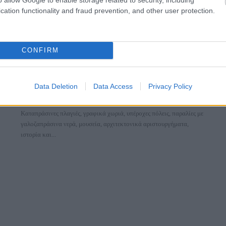
cation functionality and fraud prevention, and other user protection.
CONFIRM
Βερόνα
Βερόνα: 6 σπουδαία αξιοθέατα που αποδεικνύουν ότι η
Data Deletion
Data Access
Privacy Policy
ιταλική πόλη θα είναι πάντα must προορισμός!
17 Μαρτίου 2021, 16:16
Kαταπράσινες πλαγιές, γραφικά χωριά, υπέροχες πόλεις, παραλίες με
γαλοζαπράσινα νερά, μουσεία, αρχιτεκτονικά αριστουργήματα,
ιστορία και...