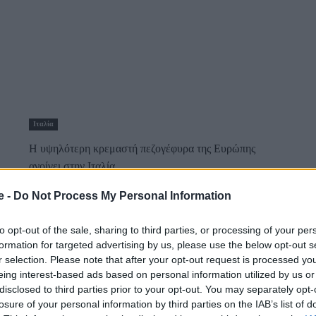
Ιταλία
Η υψηλότερη κρεμαστή πεζογέφυρα της Ευρώπης
ανοίγει στην Ιταλία
2 Απριλίου 2024, 14:04
e -
Do Not Process My Personal Information
Είναι γνωστή ως η πράσινη καρδιά της Ιταλίας λόγω των
δασωμένων λόφων και της...
to opt-out of the sale, sharing to third parties, or processing of your per
formation for targeted advertising by us, please use the below opt-out s
r selection. Please note that after your opt-out request is processed y
eing interest-based ads based on personal information utilized by us or
disclosed to third parties prior to your opt-out. You may separately opt-
losure of your personal information by third parties on the IAB’s list of