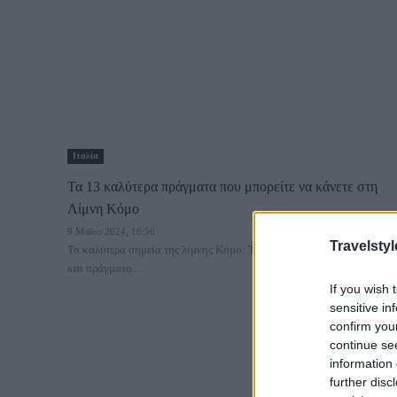
Ιταλία
Τα 13 καλύτερα πράγματα που μπορείτε να κάνετε στη
Λίμνη Κόμο
9 Μαΐου 2024, 16:56
Travelstyl
Τα καλύτερα σημεία της λίμνης Κόμο: Τα μέρη που μπορείτε να δείτε
και πράγματα...
If you wish 
sensitive in
confirm you
continue se
information 
further disc