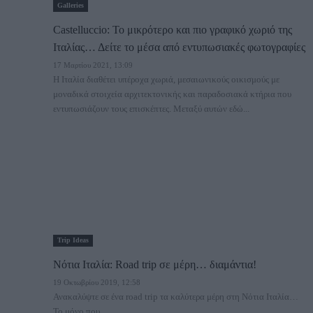
Galleries
Castelluccio: Το μικρότερο και πιο γραφικό χωριό της
Ιταλίας… Δείτε το μέσα από εντυπωσιακές φωτογραφίες
17 Μαρτίου 2021, 13:09
Η Ιταλία διαθέτει υπέροχα χωριά, μεσαιωνικούς οικισμούς με
μοναδικά στοιχεία αρχιτεκτονικής και παραδοσιακά κτήρια που
εντυπωσιάζουν τους επισκέπτες. Μεταξύ αυτών εδώ...
Trip Ideas
Νότια Ιταλία: Road trip σε μέρη… διαμάντια!
19 Οκτωβρίου 2019, 12:58
Ανακαλύψτε σε ένα road trip τα καλύτερα μέρη στη Νότια Ιταλία…
Το μόνο που...