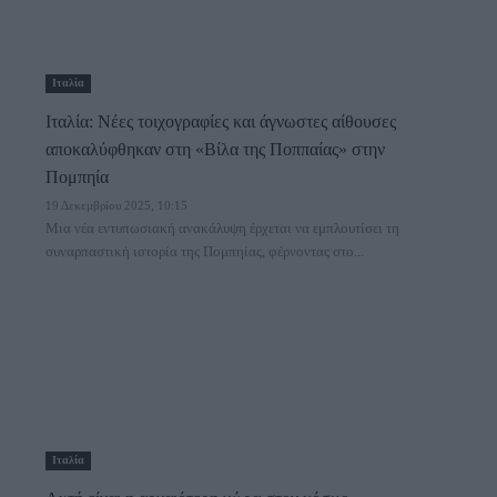
Ιταλία
Ιταλία: Νέες τοιχογραφίες και άγνωστες αίθουσες
αποκαλύφθηκαν στη «Βίλα της Ποππαίας» στην
Πομπηία
19 Δεκεμβρίου 2025, 10:15
Μια νέα εντυπωσιακή ανακάλυψη έρχεται να εμπλουτίσει τη
συναρπαστική ιστορία της Πομπηίας, φέρνοντας στο...
Ιταλία