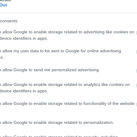
Out
Είναι λίγες οι πόλεις στον κόσµο που απλώς και µόνο το άκουσµα
του όνοµατός τους ταυτίζεται...
consents
o allow Google to enable storage related to advertising like cookies on
evice identifiers in apps.
o allow my user data to be sent to Google for online advertising
s.
to allow Google to send me personalized advertising.
Ιταλία
Πάνθεον: Οι τουρίστες θα χρεώνονται επιπλέον αν
o allow Google to enable storage related to analytics like cookies on
θέλουν να επισκεφτούν το δημοφιλές αξιοθέατο της
evice identifiers in apps.
Ρώμης
o allow Google to enable storage related to functionality of the website
4 Ιουλίου 2023, 13:15
Οι τουρίστες θα χρεώνονται επιπλέον για επισκέψεις στο Πάνθεον
της Ρώμης από αυτήν την...
o allow Google to enable storage related to personalization.
o allow Google to enable storage related to security, including