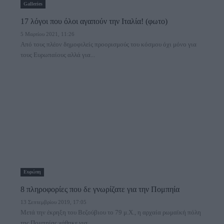
Galleries
17 λόγοι που όλοι αγαπούν την Ιταλία! (φωτο)
5 Μαρτίου 2021, 11:26
Από τους πλέον δημοφιλείς προορισμούς του κόσμου όχι μόνο για
τους Ευρωπαίους αλλά για...
Ευρώπη
8 πληροφορίες που δε γνωρίζατε για την Πομπηία
13 Σεπτεμβρίου 2019, 17:05
Μετά την έκρηξη του Βεζούβιου το 79 μ.Χ., η αρχαία ρωμαϊκή πόλη
της Πομπηίας χάθηκε για...