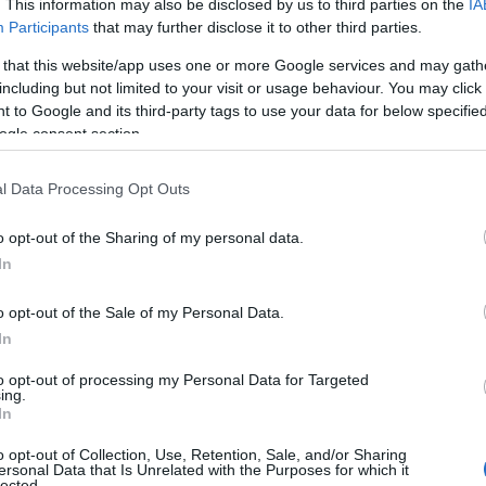
. This information may also be disclosed by us to third parties on the
IA
Participants
that may further disclose it to other third parties.
Ιταλία
 that this website/app uses one or more Google services and may gath
Τα 10 ομορφότερα μέρη της Ιταλίας – και δεν είναι αυτά
including but not limited to your visit or usage behaviour. You may click 
 to Google and its third-party tags to use your data for below specifi
που φαντάζεστε
ogle consent section.
26 Φεβρουαρίου 2024, 12:51
Η Ιταλία θεωρείται ευρέως ως μια από τις πιο όμορφες χώρες του
κόσμου και...
l Data Processing Opt Outs
o opt-out of the Sharing of my personal data.
In
o opt-out of the Sale of my Personal Data.
In
to opt-out of processing my Personal Data for Targeted
Ιταλία
ing.
In
Βερόνα: τα 10 καλύτερα πράγματα να κάνεις στην πιο
ρομαντική ιταλική πόλη
o opt-out of Collection, Use, Retention, Sale, and/or Sharing
ersonal Data that Is Unrelated with the Purposes for which it
9 Φεβρουαρίου 2024, 14:17
lected.