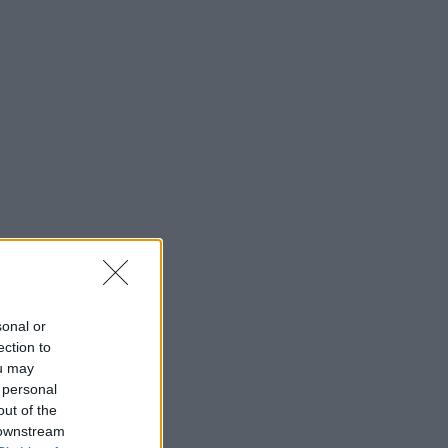
sonal or
ection to
ou may
 personal
out of the
 downstream