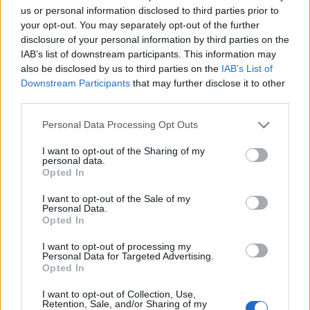
us or personal information disclosed to third parties prior to
your opt-out. You may separately opt-out of the further
disclosure of your personal information by third parties on the
IAB’s list of downstream participants. This information may
also be disclosed by us to third parties on the
IAB’s List of
Downstream Participants
that may further disclose it to other
third parties.
Travel News
Please note that this website/app uses one or more Google
Personal Data Processing Opt Outs
Νέα έρευνα αποκαλύπτει τις πιο ευτυχισμένες και πιο
services and may gather and store information including but
δυστυχισμένες χώρες του κόσμου
not limited to your visit or usage behaviour. You may click to
I want to opt-out of the Sharing of my
personal data.
grant or deny consent to Google and its third-party tags to
6 Μαρτίου 2024, 15:16
Opted In
use your data for below specified purposes in below Google
Η έκθεση του Global Mind Project 'Mental State of the World' έχει μερικά
consent section.
αποκαλυπτικά...
I want to opt-out of the Sale of my
Personal Data.
Opted In
I want to opt-out of processing my
Personal Data for Targeted Advertising.
Opted In
I want to opt-out of Collection, Use,
Retention, Sale, and/or Sharing of my