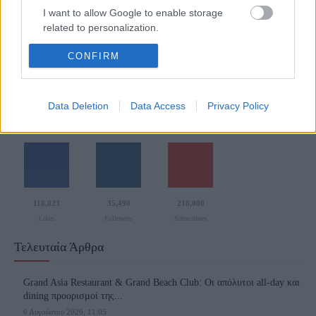
I want to allow Google to enable storage
18 Μαρτίου 2022, 14:56
related to personalization.
Η Φινλανδία ανακηρύχθηκε σήμερα «η πιο ευτυχισμένη χώρα του κόσμου»
για πέμπτη διαδοχική χρονιά...
I want to allow Google to enable storage
CONFIRM
related to security, including authentication
functionality and fraud prevention, and other
user protection.
Data Deletion
Data Access
Privacy Policy
Follow us
110,023
35,490
218,000
Likes
Followers
Subscribers
Τελευταία Άρθρα
Grand Asia Restaurant & Grand Beach Club: Οι απόλυτοι all-day και
dining προορισμοί της...
6 Αυγούστου 2026, 11:05