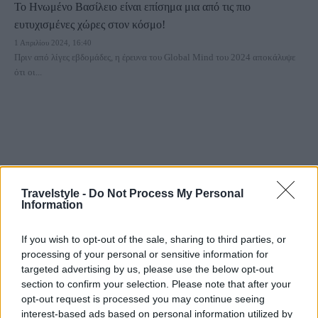
Το Ηνωμένο Βασίλειο είναι επίσημα μια από τις πιο
ευτυχισμένες χώρες στον κόσμο!
1 Απριλίου 2024, 16:40
Πριν από λίγες εβδομάδες, η έρευνα του Global Mind του 2024 αποκάλυψε
ότι οι...
Travelstyle -
Do Not Process My Personal
Information
Κόσμος
If you wish to opt-out of the sale, sharing to third parties, or
Αυτές είναι οι πιο ευτυχισμένες χώρες του κόσμου για το 2024
processing of your personal or sensitive information for
21 Μαρτίου 2024, 11:14
targeted advertising by us, please use the below opt-out
Αυτές είναι οι πιο ευτυχισμένες χώρες του κόσμου για το 2024. Η χώρα που...
section to confirm your selection. Please note that after your
opt-out request is processed you may continue seeing
interest-based ads based on personal information utilized by