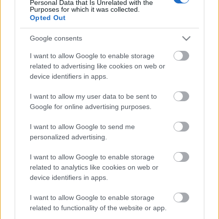
Personal Data that Is Unrelated with the
Purposes for which it was collected.
Opted Out
Travel
Σε αυτή τη χώρα ζουν οι πιο ευτυχισμένοι άνθρωποι στον
Google consents
κόσμο
I want to allow Google to enable storage
5 Αυγούστου 2022, 10:36
related to advertising like cookies on web or
Πρόκειται για έναν ταξιδιωτικό προορισµό απόλυτα εξωτικό, µε υπέροχες
device identifiers in apps.
παραλίες, τοπία που συγκλονίζουν, άγρια...
I want to allow my user data to be sent to
Google for online advertising purposes.
I want to allow Google to send me
personalized advertising.
I want to allow Google to enable storage
related to analytics like cookies on web or
device identifiers in apps.
Travel News
I want to allow Google to enable storage
Αυτή είναι «η πιο ευτυχισμένη χώρα» του κόσμου για 5η
related to functionality of the website or app.
συνεχόμενη χρονιά – Σε ποια θέση βρίσκεται η Ελλάδα