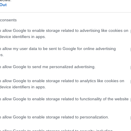
Out
consents
o allow Google to enable storage related to advertising like cookies on
evice identifiers in apps.
o allow my user data to be sent to Google for online advertising
s.
to allow Google to send me personalized advertising.
o allow Google to enable storage related to analytics like cookies on
evice identifiers in apps.
o allow Google to enable storage related to functionality of the website
ρμογή μετάφρασης
o allow Google to enable storage related to personalization.
o allow Google to enable storage related to security, including