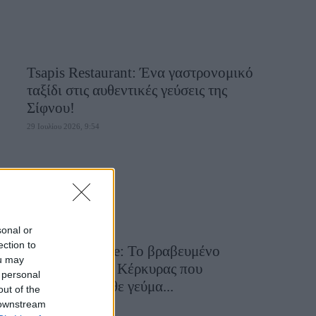
Tsapis Restaurant: Ένα γαστρονομικό
ταξίδι στις αυθεντικές γεύσεις της
Σίφνου!
29 Ιουλίου 2026, 9:54
sonal or
ection to
Toula’s Seaside: Το βραβευμένο
ou may
εστιατόριο της Κέρκυρας που
 personal
μετατρέπει κάθε γεύμα...
out of the
 downstream
28 Ιουλίου 2026, 11:05