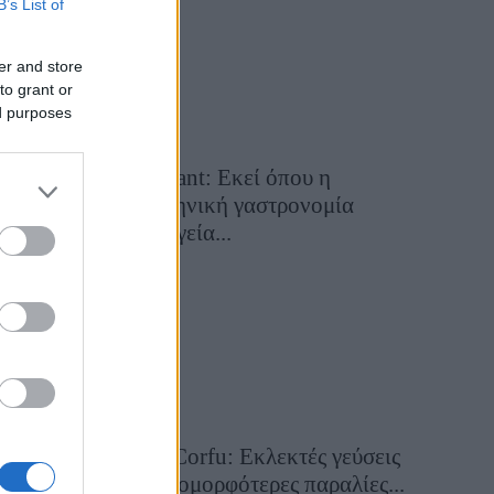
B’s List of
er and store
to grant or
ed purposes
Cavos Restaurant: Εκεί όπου η
αυθεντική ελληνική γαστρονομία
συναντά τη μαγεία...
28 Ιουλίου 2026, 10:58
Aiolia Avlaki Corfu: Εκλεκτές γεύσεις
σε μία από τις ομορφότερες παραλίες...