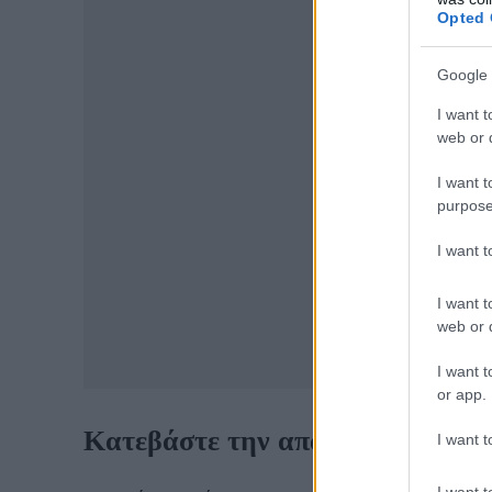
Opted 
Google 
I want t
web or d
I want t
purpose
I want 
I want t
web or d
I want t
or app.
Κατεβάστε την απαραίτητη εφα
I want t
I want t