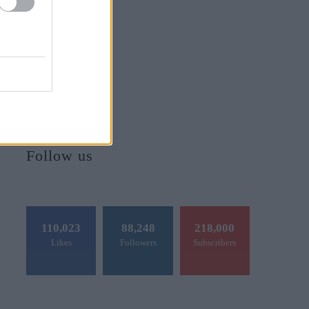
Follow us
110,023
88,248
218,000
Likes
Followers
Subscribers