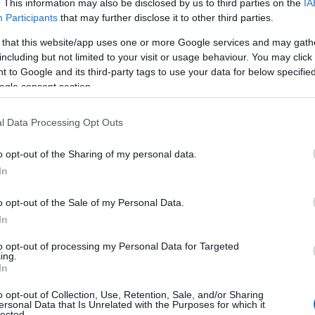
. This information may also be disclosed by us to third parties on the
IA
ς που πρέπει να γνωρίζετε σε κάθε γλώσσα, όταν
Participants
that may further disclose it to other third parties.
 that this website/app uses one or more Google services and may gath
including but not limited to your visit or usage behaviour. You may click 
 to Google and its third-party tags to use your data for below specifi
ogle consent section.
ίστε προετοιμασμένοι, έχοντας μάθει από πριν,
l Data Processing Opt Outs
οίες θα διευκολύνουν τη συνεννόησή σας με τους
τον προορισμό που βρίσκεστε ευκολότερη.
o opt-out of the Sharing of my personal data.
In
αζί σας
o opt-out of the Sale of my Personal Data.
In
κάπου την διεύθυνση, τα στοιχεία επικοινωνίας καθώς
to opt-out of processing my Personal Data for Targeted
ο σας, σε περίπτωση που δεν μπορείτε με κανέναν
ing.
In
ευθύνσεις που χρειάζεστε από τους ντόπιους.
o opt-out of Collection, Use, Retention, Sale, and/or Sharing
ersonal Data that Is Unrelated with the Purposes for which it
lected.