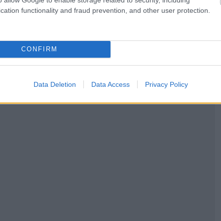
μία ειδική εφαρμογή για μεταφράσεις, έτσι ώστε να
cation functionality and fraud prevention, and other user protection.
ν λέξη που ψάχνετε. Οι πιο ρομαντικοί, βέβαια,
CONFIRM
Data Deletion
Data Access
Privacy Policy