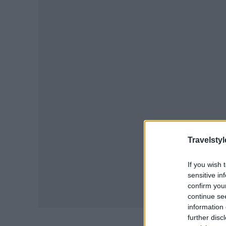
Travelstyl
If you wish 
sensitive in
confirm you
continue se
information 
further disc