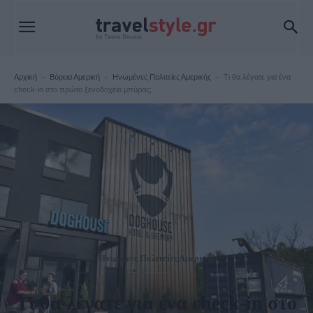
Αρχική
Βόρεια Αμερική
Ηνωμένες Πολιτείες Αμερικής
Τι θα λέγατε για ένα
check-in στο πρώτο ξενοδοχείο μπύρας;
Ηνωμένες Πολιτείες Αμερικής
Τι θα λέγατε για ένα check-in στο