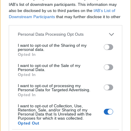
IAB’s list of downstream participants. This information may
also be disclosed by us to third parties on the
IAB’s List of
Κατά την είσοδό τους στο ξενοδοχείο, οι
Downstream Participants
that may further disclose it to other
third parties.
επισκέπτες καλωσορίζονται από έναν “ρεσεψιονίστ
Please note that this website/app uses one or more Google
Personal Data Processing Opt Outs
μπάρμαν”, ο οποίος προσφέρει δωρεάν ποτό
services and may gather and store information including but
καθώς κάνουν check in.
not limited to your visit or usage behaviour. You may click to
I want to opt-out of the Sharing of my
personal data.
grant or deny consent to Google and its third-party tags to
Opted In
use your data for below specified purposes in below Google
consent section.
I want to opt-out of the Sale of my
Personal Data.
Opted In
I want to opt-out of processing my
Personal Data for Targeted Advertising.
Opted In
I want to opt-out of Collection, Use,
Retention, Sale, and/or Sharing of my
Personal Data that Is Unrelated with the
Purposes for which it was collected.
Opted Out