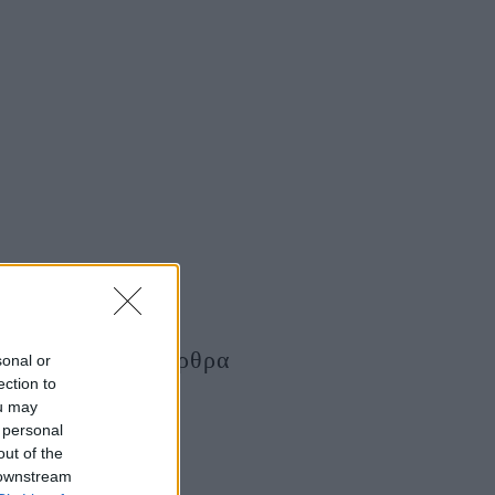
Τελευταία Άρθρα
sonal or
ection to
ou may
 personal
out of the
 downstream