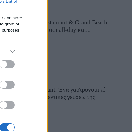
B’s List of
er and store
Grand Asia Restaurant & Grand Beach
to grant or
Club: Οι απόλυτοι all-day και...
ed purposes
1 ημέρα πριν
Tsapis Restaurant: Ένα γαστρονομικό
ταξίδι στις αυθεντικές γεύσεις της
Σίφνου!
29 Ιουλίου 2026, 9:54