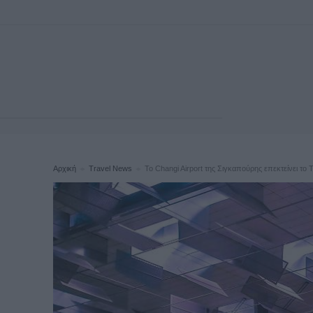
Αρχική
Travel News
To Changi Airport της Σιγκαπούρης επεκτείνει το T