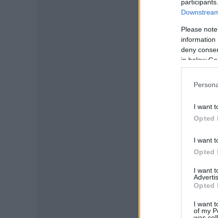
participants
Downstream 
Please note
information 
deny consent
in below Go
Persona
I want t
Opted 
I want t
Opted 
I want 
Advertis
Opted 
I want t
of my P
was col