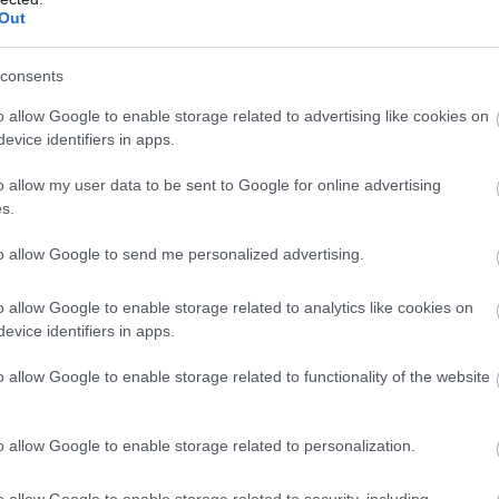
Out
consents
o allow Google to enable storage related to advertising like cookies on
evice identifiers in apps.
o allow my user data to be sent to Google for online advertising
oong ανακοίνωσε πριν από μερικούς μήνες ότι η
s.
επιβάτες το έτος. Δεδομένου ότι τα ήδη υφιστάμενα
to allow Google to send me personalized advertising.
τήσουν συνολικά περίπου 82 εκατ. επιβάτες τον
 τον λόγο αυτό άλλωστε, το Τ5 θα είναι τόσο μεγάλο όσο
o allow Google to enable storage related to analytics like cookies on
evice identifiers in apps.
o allow Google to enable storage related to functionality of the website
ρμιναλ, αλλά είναι ήδη γνωστό πως ο σχεδιασμός του
 η πανδημία, καθώς έχει τη δυνατότητα να «μικρύνει»
o allow Google to enable storage related to personalization.
ν επιβάτες από διαφορετικές πτήσεις, ώστε να
o allow Google to enable storage related to security, including