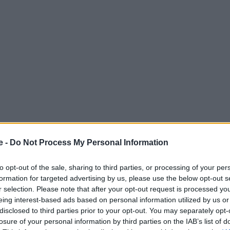
e -
Do Not Process My Personal Information
ιοικητικό συμβούλιό του αποφάσισαν την επέκταση του
to opt-out of the sale, sharing to third parties, or processing of your per
να κτίριο εξυπηρέτησης επιβατών.
formation for targeted advertising by us, please use the below opt-out s
r selection. Please note that after your opt-out request is processed y
eing interest-based ads based on personal information utilized by us or
 Advertisement -
disclosed to third parties prior to your opt-out. You may separately opt-
losure of your personal information by third parties on the IAB’s list of