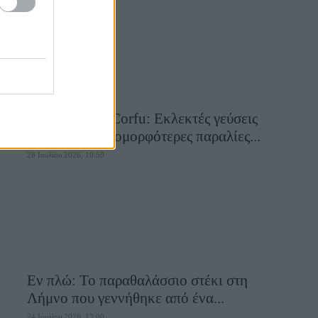
Aiolia Avlaki Corfu: Εκλεκτές γεύσεις
σε μία από τις ομορφότερες παραλίες...
28 Ιουλίου 2026, 10:50
Εν πλώ: Το παραθαλάσσιο στέκι στη
Λήμνο που γεννήθηκε από ένα...
24 Ιουλίου 2026, 13:00