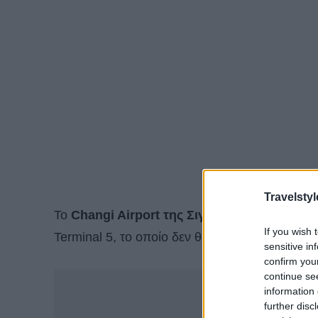
Travelstyl
Το
Changi Airport της Σιγκαπούρης
και το δ
If you wish 
Terminal 5, το οποίο δεν θα αποτελεί απλώς έ
sensitive in
confirm you
continue se
-
information 
further disc