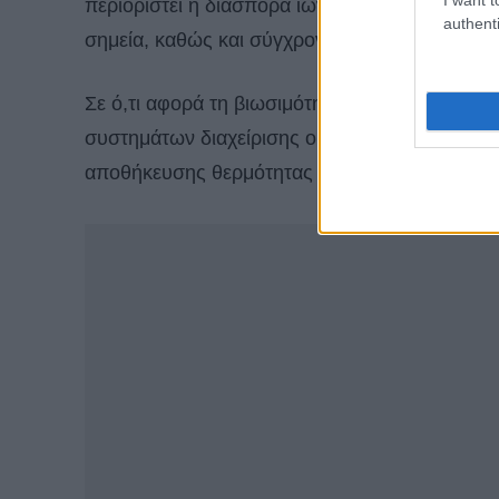
περιοριστεί η διασπορά ιών. Επίσης, θα υπά
authenti
σημεία, καθώς και σύγχρονα συστήματα εξαερ
Σε ό,τι αφορά τη βιωσιμότητα, προβλέπεται η
συστημάτων διαχείρισης οικοδομής στο νέο τέ
αποθήκευσης θερμότητας και συστημάτων ψύ