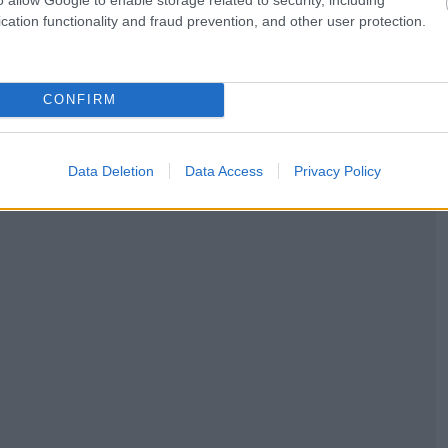
ρχουν ανέπαφα συστήματα πληρωμής σε διάφορα
cation functionality and fraud prevention, and other user protection.
ισμού.
 εγκατάσταση ηλιακών πάνελ και «έξυπνων»
CONFIRM
ρμιναλ. Για θέρμανση προβλέπεται ένας συνδυασμός
ξης συγκεκριμένων χώρων.
Data Deletion
Data Access
Privacy Policy