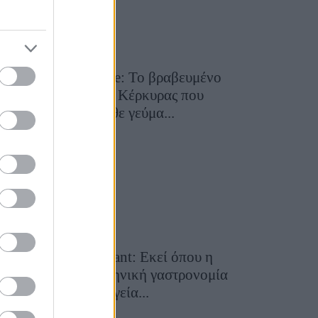
Toula’s Seaside: Το βραβευμένο
εστιατόριο της Κέρκυρας που
μετατρέπει κάθε γεύμα...
28 Ιουλίου 2026, 11:05
Cavos Restaurant: Εκεί όπου η
αυθεντική ελληνική γαστρονομία
συναντά τη μαγεία...
28 Ιουλίου 2026, 10:58