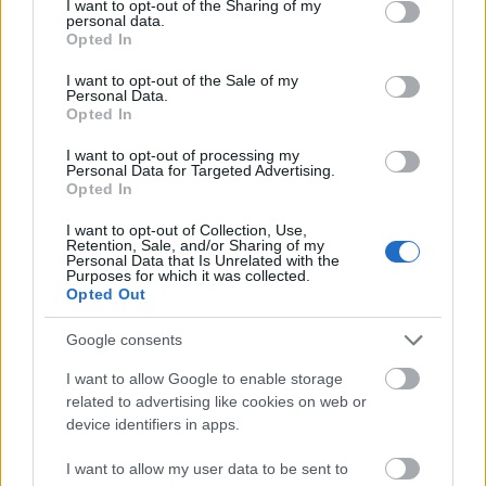
not limited to your visit or usage behaviour. You may click to
I want to opt-out of the Sharing of my
personal data.
grant or deny consent to Google and its third-party tags to
Opted In
use your data for below specified purposes in below Google
consent section.
I want to opt-out of the Sale of my
Personal Data.
Opted In
I want to opt-out of processing my
Η έκθεση θα χωρίζεται σε 2 ενότητες. Η πρώτη
Personal Data for Targeted Advertising.
Opted In
ενότητα αφορά στο θέμα «Ο θεματικός τουρισμός
I want to opt-out of Collection, Use,
και οι μορφές εναλλακτικού τουρισμού» και η
Retention, Sale, and/or Sharing of my
Personal Data that Is Unrelated with the
δεύτερη ενότητα θα αφορά στη γαστρονομία και τον
Purposes for which it was collected.
Opted Out
οίνο (παραδοσιακά προϊόντα – παραδοσιακά
εστιατόρια-δρόμοι κρασιού – κτήματα ). Η Έκθεση
Google consents
έχει στόχο να προβάλει το τουριστικό ποιόν κάθε
I want to allow Google to enable storage
περιοχής, ενώ έχουν προσκληθεί να συμμετέχουν
related to advertising like cookies on web or
device identifiers in apps.
Περιφέρειες, Δήμοι, επαγγελματικές οργανώσεις και
παραγωγικές επιχειρήσεις και οινοποιεία, μέσω των
I want to allow my user data to be sent to