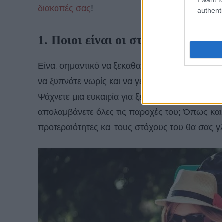
διακοπές σας
!
authenti
1. Ποιοι είναι οι στόχοι σας;
Είναι σημαντικό να ξεκαθαρίσετε μεταξύ σας τι
να ξυπνάτε νωρίς και να γεμίζετε τη μέρα σας 
Ψάχνετε μια ευκαιρία για ξεκούραση και χαλάρω
απολαμβάνετε όλες τις παροχές του; Όπως και ν
προτεραιότητες και τους στόχους του θα σας γλ