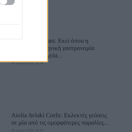
Cavos Restaurant: Εκεί όπου η
αυθεντική ελληνική γαστρονομία
συναντά τη μαγεία...
28 Ιουλίου 2026, 10:58
Aiolia Avlaki Corfu: Εκλεκτές γεύσεις
σε μία από τις ομορφότερες παραλίες...
28 Ιουλίου 2026, 10:50