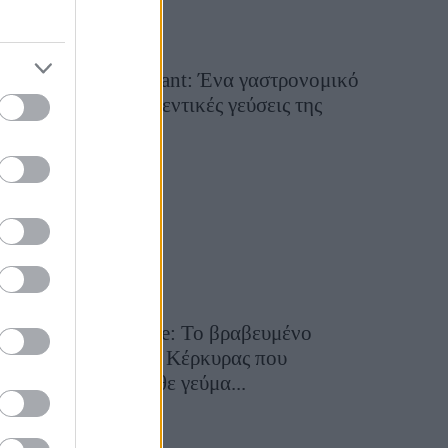
Tsapis Restaurant: Ένα γαστρονομικό
ταξίδι στις αυθεντικές γεύσεις της
Σίφνου!
29 Ιουλίου 2026, 9:54
Toula’s Seaside: Το βραβευμένο
εστιατόριο της Κέρκυρας που
μετατρέπει κάθε γεύμα...
28 Ιουλίου 2026, 11:05