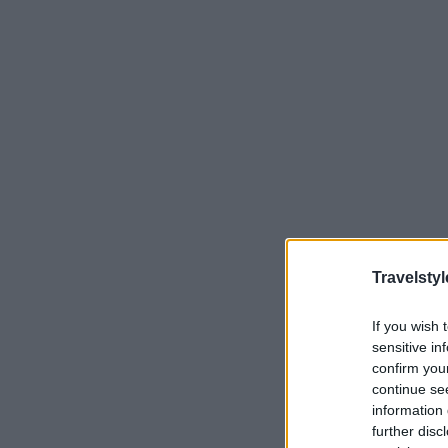
Travelstyl
If you wish 
sensitive in
confirm you
continue se
information 
further disc