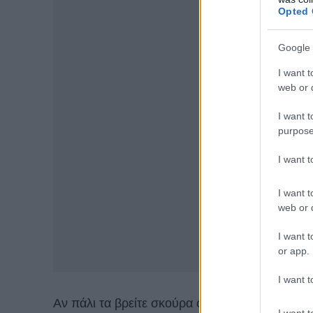
Opted 
Google 
I want t
web or d
I want t
purpose
I want 
I want t
web or d
I want t
or app.
I want t
Αν πάλι τα βρείτε σκούρα στο ταξίδι σας… δεί
I want t