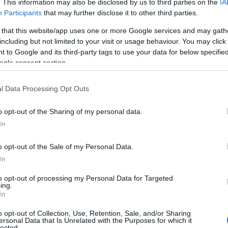
. This information may also be disclosed by us to third parties on the
IA
Participants
that may further disclose it to other third parties.
 that this website/app uses one or more Google services and may gath
ίλο, ιδίως αν δεν είναι “κολλητός” σας και δεν
including but not limited to your visit or usage behaviour. You may click 
 to Google and its third-party tags to use your data for below specifi
είστε… συμβατοί και θα περάσετε καλά μαζί. Μόλις 9
ogle consent section.
ύ πιο εύκολα για εσάς και για τον συνταξιδιώτη σας…
l Data Processing Opt Outs
 Advertisement -
o opt-out of the Sharing of my personal data.
In
o opt-out of the Sale of my Personal Data.
In
to opt-out of processing my Personal Data for Targeted
ing.
In
o opt-out of Collection, Use, Retention, Sale, and/or Sharing
ersonal Data that Is Unrelated with the Purposes for which it
lected.