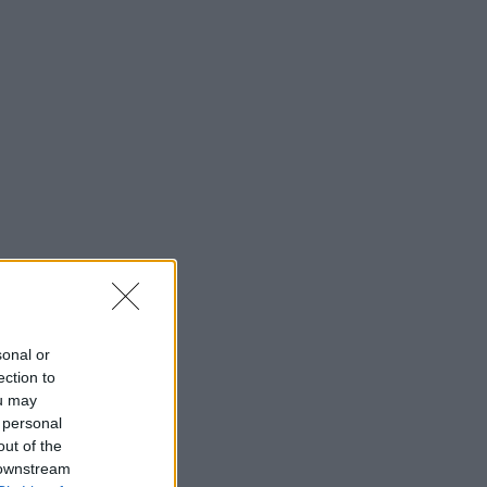
sonal or
ection to
ou may
 personal
out of the
 downstream