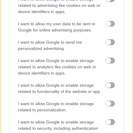
Covid-19. Θα υπάρξουν μόνον περιορισμένες και
related to advertising like cookies on web or
πολύ συγκεκριμένες εξαιρέσεις. Παράλληλα,
device identifiers in apps.
προσωρινά, στις περιοχές αυτές σταματούν τα
I want to allow my user data to be sent to
σχολικά μαθήματα και κλείνουν οι διάφορες
Google for online advertising purposes.
επαγγελματικές δραστηριότητες. Τα μέτρα αυτά
I want to allow Google to send me
αφορούν τουλάχιστον πενήντα χιλιάδες άτομα.
personalized advertising.
I want to allow Google to enable storage
Η ιταλική κυβέρνηση, επίσης, αποφάσισε ότι
related to analytics like cookies on web or
device identifiers in apps.
αύριο αναβάλλονται όλες οι αθλητικές
δραστηριότητες στις περιφέρειες Βένετο και
I want to allow Google to enable storage
related to functionality of the website or app.
Λομβαρδία, συμπεριλαμβανομένων και των
ποδοσφαιρικών αγώνων της Α’ Εθνικής
I want to allow Google to enable storage
related to personalization.
κατηγορίας. Το ιταλικό υπουργείο υγείας θα μπορεί,
επίσης, να απαγορεύει, σε περίπτωση που το
I want to allow Google to enable storage
related to security, including authentication
κρίνει σκόπιμο, τις σχολικές εκδρομές, στην Ιταλία