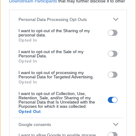
Downstream Participants
that may further disclose it to other
third parties.
Please note that this website/app uses one or more Google
Personal Data Processing Opt Outs
services and may gather and store information including but
Έκτακτα μέτρα για τον κορονοϊό
not limited to your visit or usage behaviour. You may click to
I want to opt-out of the Sharing of my
personal data.
grant or deny consent to Google and its third-party tags to
στην Ιταλία
Opted In
use your data for below specified purposes in below Google
consent section.
I want to opt-out of the Sale of my
Συναγερμός έχει σημάνει στη γειτονική
Ιταλία
, όπου
Personal Data.
Opted In
μέχρι στιγμής, υπάρχουν 3 νεκροί και τα κρούσματα
I want to opt-out of processing my
του νέου κορονοϊού ξεπερνούν τα 100 σε πέντε
Personal Data for Targeted Advertising.
Opted In
περιφέρειες.
I want to opt-out of Collection, Use,
Retention, Sale, and/or Sharing of my
Ο Ιταλός πρωθυπουργός ενημέρωσε ότι στο
Personal Data that Is Unrelated with the
Purposes for which it was collected.
εξής θα απαγορεύεται η είσοδος και η έξοδος από
Opted Out
τα χωριά και τις κωμοπόλεις στις οποίες
Google consents
σημειώθηκαν τα περισσότερα κρούσματα του
I want to allow Google to enable storage