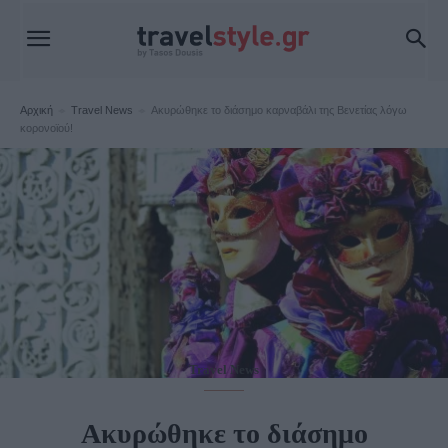
Αρχική
Travel News
Ακυρώθηκε το διάσημο καρναβάλι της Βενετίας λόγω
κορονοϊού!
Travel News
Ακυρώθηκε το διάσημο