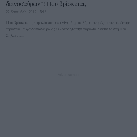
δεινοσαύρων”! Που βρίσκεται;
22 Σεπτεμβρίου 2019, 15:13
Που βρίσκεται η παραλία που έχει γίνει δημοφιλής επειδή έχει στις ακτές της
τεράστια "αυγά δεινοσαύρων"; Ο λόγος για την παραλία Koekohe στη Νέα
Ζηλανδία...
- Advertisement -