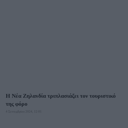
TRAVEL TIPS
TRIP IDEAS
VIDEO
ΑΓΓΛΊΑ
ΆΓΙΟΣ ΑΘΑΝΆΣΙΟΣ
ΆΓΙΟΣ ΝΙΚΌΛΑΟΣ
ΑΓΚΊΣΤΡΙ
ΆΓΚΥΡΑ
ΑΓΌΡΙΑΝΗ
ΑΓΡΊΝΙΟ
ΑΘΉΝΑ
ΑΊΓΙΝΑ
ΑΙΓΙΟ
ΑΊΓΥΠΤΟΣ
ΑΛΒΑΝΊΑ
ΑΛΓΕΡΊΑ
ΑΛΌΝΝΗΣΟΣ
ΑΜΟΡΓΌΣ
ΑΜΠΟΥ ΝΤΆΜΠΙ
ΆΜΣΤΕΡΝΤΑΜ
ΆΜΦΙΣΣΑ
Η Νέα Ζηλανδία τριπλασιάζει τον τουριστικό
της φόρο
4 Σεπτεμβρίου 2024, 12:01