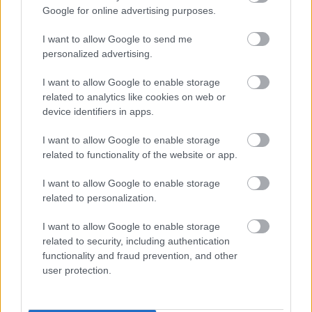
Google for online advertising purposes.
I want to allow Google to send me
personalized advertising.
Νέα Ζηλανδία: Μια πόλη που πωλείται για 7,5
I want to allow Google to enable storage
εκατ. δολάρια (εικόνες, βίντεο)
related to analytics like cookies on web or
device identifiers in apps.
6 Ιουλίου 2020, 11:13
I want to allow Google to enable storage
Οι λάτρεις της Άγριας Δύσης και της περιπλάνησης μπορούν πλέον να
related to functionality of the website or app.
αποκτήσουν ένα μέρος της αμερικανικής ιστορίας, κοντά στα σύνορα με την
Νέα Ζηλανδία. Το...
I want to allow Google to enable storage
related to personalization.
I want to allow Google to enable storage
related to security, including authentication
- Advertisement -
functionality and fraud prevention, and other
user protection.