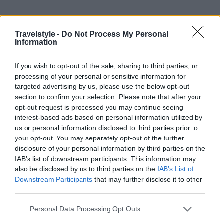
Travelstyle -
Do Not Process My Personal
Information
If you wish to opt-out of the sale, sharing to third parties, or
processing of your personal or sensitive information for
Βρήκαμε το μέρος στον κόσμο που έχει υπερ-
targeted advertising by us, please use the below opt-out
τουρισμό αυτή την στιγμή – Παρά τον
section to confirm your selection. Please note that after your
opt-out request is processed you may continue seeing
κορονοϊό!
interest-based ads based on personal information utilized by
16 Νοεμβρίου 2020, 13:15
us or personal information disclosed to third parties prior to
your opt-out. You may separately opt-out of the further
Ο κορονοϊός ανά τον κόσμο με το κλείσιμο των συνόρων και τις αλλαγές στα
disclosure of your personal information by third parties on the
ταξίδια, αλλά και με τα lockdown παντού, έχει πλήξει τον...
IAB’s list of downstream participants. This information may
also be disclosed by us to third parties on the
IAB’s List of
Downstream Participants
that may further disclose it to other
third parties.
Please note that this website/app uses one or more Google
Personal Data Processing Opt Outs
services and may gather and store information including but