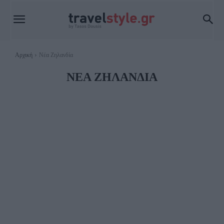
Αρχική
Νέα Ζηλανδία
ΝΈΑ ΖΗΛΑΝΔΊΑ
ATTICA
BARS
BOUTIQUE
CAFE - BARS
CAR & TRAVEL
CITY HOTELS
DECO
ECO NEWS
EDITORIALS
FOOD & TRAVEL
GADGETS
GALLERIES
LIVE STAGES
MARKET
RESORT & SPA
STREET FOOD
TRAVEL
TRAVEL DEALS
TRAVEL NEWS