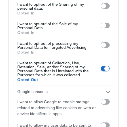
not limited to your visit or usage behaviour. You may click to
I want to opt-out of the Sharing of my
personal data.
grant or deny consent to Google and its third-party tags to
Opted In
use your data for below specified purposes in below Google
consent section.
I want to opt-out of the Sale of my
Personal Data.
Opted In
Νέα τάση στα αεροπορικά ταξίδια εν μέσω
I want to opt-out of processing my
πανδημίας! Ξεχάστε τις “πτήσεις στο πουθενά”,
Personal Data for Targeted Advertising.
ήρθαν οι περίφημες “πτήσεις μυστηρίου”!
Opted In
21 Οκτωβρίου 2020, 16:22
I want to opt-out of Collection, Use,
Retention, Sale, and/or Sharing of my
Με την πανδημία να ταλανίζει τον πλανήτη και τα ταξίδια με αεροπλάνο να
Personal Data that Is Unrelated with the
Purposes for which it was collected.
αποτελούν μεγάλο ερωτηματικό, μια αεροπορική εταιρεία προσφέρει αυτό...
Opted Out
το ερωτηματικό στις...
Google consents
I want to allow Google to enable storage
related to advertising like cookies on web or
device identifiers in apps.
I want to allow my user data to be sent to