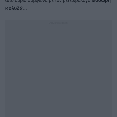
από αύριο σύμφωνα με τον μετεωρολόγο
Θοδωρή
Κολυδά
…
- Advertisement -