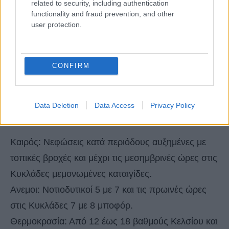
related to security, including authentication
functionality and fraud prevention, and other
user protection.
CONFIRM
Data Deletion
Data Access
Privacy Policy
ΚΥΚΛΑΔΕΣ, ΚΡΗΤΗ
Καιρός: Νεφώσεις κατά περιόδους αυξημένες με
τοπικές βροχές και μέχρι τις μεσημβρινές ώρες στις
Κυκλάδες μεμονωμένες καταιγίδες.
Ανεμοι: Νοτιοδυτικοί 5 με 7 και τις πρωινές ώρες
στις Κυκλάδες 7 με 8 μποφόρ.
Θερμοκρασία: Από 12 έως 18 βαθμούς Κελσίου και