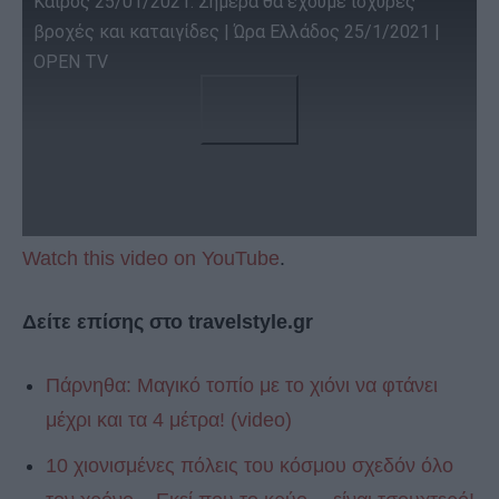
Καιρός 25/01/2021: Σήμερα θα έχουμε ισχυρές
βροχές και καταιγίδες | Ώρα Ελλάδος 25/1/2021 |
OPEN TV
Watch this video on YouTube
.
Δείτε επίσης στο travelstyle.gr
Πάρνηθα: Μαγικό τοπίο με το χιόνι να φτάνει
μέχρι και τα 4 μέτρα! (video)
10 χιονισμένες πόλεις του κόσμου σχεδόν όλο