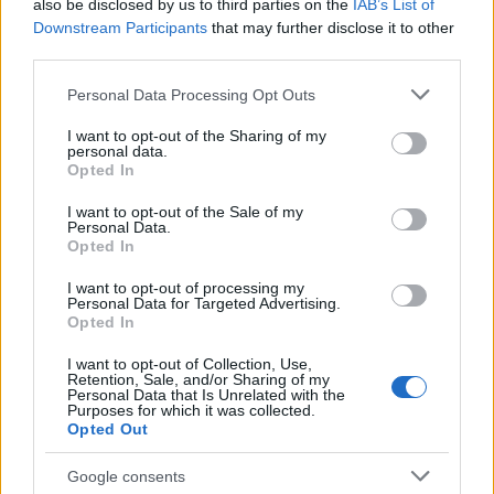
also be disclosed by us to third parties on the
IAB’s List of
ΕΥΒΟΙΑ, ΑΝΑΤΟΛΙΚΗ
Downstream Participants
that may further disclose it to other
third parties.
ΠΕΛΟΠΟΝΝΗΣΟΣ
Please note that this website/app uses one or more Google
Personal Data Processing Opt Outs
services and may gather and store information including but
Καιρός: Αρχικά νεφώσεις με τοπικές βροχές και
not limited to your visit or usage behaviour. You may click to
I want to opt-out of the Sharing of my
personal data.
χιoνοπτώσεις στα ορεινά. Γρήγορα ο καιρός θα
grant or deny consent to Google and its third-party tags to
Opted In
use your data for below specified purposes in below Google
βελτιωθεί. Από το βράδυ θα αναπυχθούν τοπικές
consent section.
I want to opt-out of the Sale of my
νεφώσεις.
Personal Data.
Opted In
Ανεμοι: Νοτιοδυτικοί 5 με 7 και τις πρώτες πρωινές
I want to opt-out of processing my
στα ανατολικά τοπικά 8 μποφόρ.
Personal Data for Targeted Advertising.
Opted In
Θερμοκρασία: Από 08 έως 18 βαθμούς Κελσίου.
I want to opt-out of Collection, Use,
Retention, Sale, and/or Sharing of my
Εκπληκτικές εικόνες από τα χιονισμένα τοπία σε
Personal Data that Is Unrelated with the
Purposes for which it was collected.
Παρνασσό, Βελούχι και Δίρφυ… (video)
Opted Out
Google consents