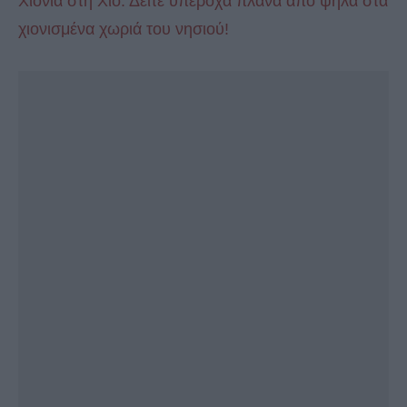
Χιόνια στη Χίο: Δείτε υπέροχα πλάνα από ψηλά στα
χιονισμένα χωριά του νησιού!