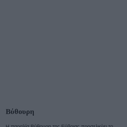
Βύθουρη
Η παραλία Βύθουρη της Εύβοιας προσελκύει το