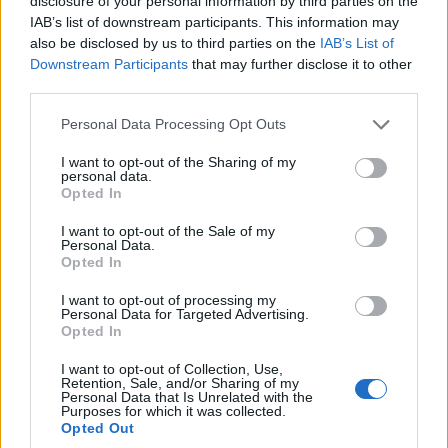
κρυστάλλινα νερά. Η παραλία Θαψά είναι “χωμένη”
disclosure of your personal information by third parties on the
IAB’s list of downstream participants. This information may
μέσα στη φύση και πρέπει να περάσετε έναν
also be disclosed by us to third parties on the
IAB’s List of
κακοτράχαλο χωματόδρομο για να φτάσετε. Μην το
Downstream Participants
that may further disclose it to other
third parties.
θεωρήσετε όμως σαν εμπόδιο γιατί το
Please note that this website/app uses one or more Google
αποτέλεσμα
θα σας ανταμείψει
.
Μεσσηνία: Μια
Personal Data Processing Opt Outs
services and may gather and store information including but
βόλτα στις μαγευτικές παραλίες της!
not limited to your visit or usage behaviour. You may click to
I want to opt-out of the Sharing of my
personal data.
grant or deny consent to Google and its third-party tags to
Opted In
use your data for below specified purposes in below Google
Πρόκειται για μια από τις
ομορφότερες και
consent section.
I want to opt-out of the Sale of my
λιγότερο γνωστές
παραλίες της Εύβοιας. Τα νερά
Personal Data.
Opted In
της παραλίας είναι καταπράσινα ενώ είναι
I want to opt-out of processing my
περιτριγυρισμένη από δέντρα.
Personal Data for Targeted Advertising.
Opted In
I want to opt-out of Collection, Use,
Retention, Sale, and/or Sharing of my
Personal Data that Is Unrelated with the
Purposes for which it was collected.
Opted Out