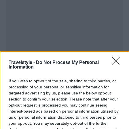
Travelstyle -
Do Not Process My Personal
Information
If you wish to opt-out of the sale, sharing to third parties, or
processing of your personal or sensitive information for
targeted advertising by us, please use the below opt-out
section to confirm your selection. Please note that after your
Η
Εύβοια
φημίζεται για τις υπέροχες
παραλίες
της
opt-out request is processed you may continue seeing
με το χαρακτηριστικό
τιρκουάζ χρώμα
χάρη στο
interest-based ads based on personal information utilized by
us or personal information disclosed to third parties prior to
καταπράσινο τοπίο που καθρεφτίζεται στα
your opt-out. You may separately opt-out of the further