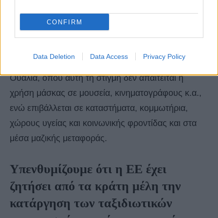
Στη Σκωτία η χρήση μάσκας είναι ακόμα
υποχρεωτική και τα μέτρα αναμένεται να
CONFIRM
επανεξετασθούν στο τέλος Μαρτίου.
Data Deletion
Data Access
Privacy Policy
Το ίδιο διάστημα θα συζητηθούν και τα μέτρα στην
Ουαλία, όπου αυτή τη στιγμή δεν απαιτείται η
χρήση μάσκας σε μουσεία, κινηματογράφους κ.α.,
ενώ επιβάλλεται σε καταστήματα, κομμωτήρια,
χώρους υγείας και κοινωνικής φροντίδας και στα
μέσα μαζικής μεταφοράς.
Υπενθυμίζουμε ότι η EE έχει
ζητήσει από τα κράτη μέλη την
κατάργηση των ταξιδιωτικών