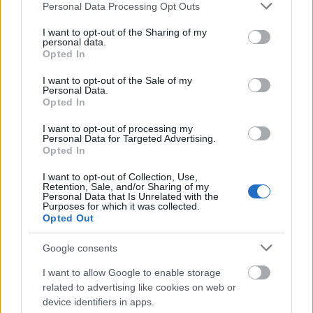
Please note that this website/app uses one or more Google
Personal Data Processing Opt Outs
ακόμη περισσότερο τους περιορισμούς της Covid.
services and may gather and store information including but
not limited to your visit or usage behaviour. You may click to
I want to opt-out of the Sharing of my
Η χρήση της μάσκας δεν θα είναι πλέον
personal data.
grant or deny consent to Google and its third-party tags to
Opted In
υποχρεωτική από σήμερα (23/3) σε μέσα μαζικής
use your data for below specified purposes in below Google
consent section.
I want to opt-out of the Sale of my
μεταφοράς, ταξί, πούλμαν και φέρι μποτ. Επίσης,
Personal Data.
Opted In
θα καταργηθεί η υποχρέωση διαγνωστικού τεστ,
για την είσοδο σε νυχτερινά κέντρα και μεγάλες
I want to opt-out of processing my
Personal Data for Targeted Advertising.
εκδηλώσεις. Με την κίνηση αυτή οι Ολλανδοί
Opted In
επιχειρούν να συμβάλουν και στην τόνωση της
I want to opt-out of Collection, Use,
Retention, Sale, and/or Sharing of my
κίνησης ενόψει των διακοπών του Πάσχα.
Personal Data that Is Unrelated with the
Purposes for which it was collected.
Opted Out
Google consents
I want to allow Google to enable storage
related to advertising like cookies on web or
device identifiers in apps.