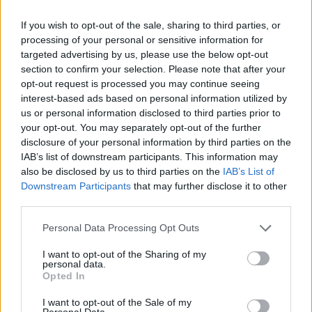
If you wish to opt-out of the sale, sharing to third parties, or
processing of your personal or sensitive information for
targeted advertising by us, please use the below opt-out
section to confirm your selection. Please note that after your
Βόλος
opt-out request is processed you may continue seeing
interest-based ads based on personal information utilized by
Πήλιο και Βόλος επανέρχονται δυναμικά στον τουριστικό
us or personal information disclosed to third parties prior to
χάρτη
your opt-out. You may separately opt-out of the further
disclosure of your personal information by third parties on the
7 Δεκεμβρίου 2023, 11:48
Σε πλήρη ετοιμότητα βρίσκεται το Πήλιο και ο Βόλος για την ασφαλή
IAB’s list of downstream participants. This information may
υποδοχή και...
also be disclosed by us to third parties on the
IAB’s List of
Downstream Participants
that may further disclose it to other
third parties.
Please note that this website/app uses one or more Google
Personal Data Processing Opt Outs
services and may gather and store information including but
not limited to your visit or usage behaviour. You may click to
I want to opt-out of the Sharing of my
personal data.
grant or deny consent to Google and its third-party tags to
Opted In
use your data for below specified purposes in below Google
consent section.
I want to opt-out of the Sale of my
Personal Data.