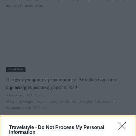
περιοχή.Η Ιταλία είναι...
Travel News
Η τεχνητή νοημοσύνη «αποφάσισε»: Αυτή θα είναι η πιο
δημοφιλής ευρωπαϊκή χώρα το 2024
4 Ιανουαρίου 2024, 11:22
Η τεχνητή νοημοσύνη «αποφάσισε» για τις πιο δημοφιλείς χώρες της
Ευρώπης για το 2024. Οι...
Travelstyle -
Do Not Process My Personal
Information