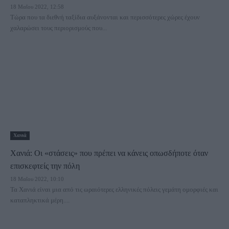
18 Μαΐου 2022, 12:58
Τώρα που τα διεθνή ταξίδια αυξάνονται και περισσότερες χώρες έχουν
χαλαρώσει τους περιορισμούς που...
Χανιά
Χανιά: Οι «στάσεις» που πρέπει να κάνεις οπωσδήποτε όταν
επισκεφτείς την πόλη
18 Μαΐου 2022, 10:10
Τα Χανιά είναι μια από τις ωραιότερες ελληνικές πόλεις γεμάτη ομορφιές και
καταπληκτικά μέρη....