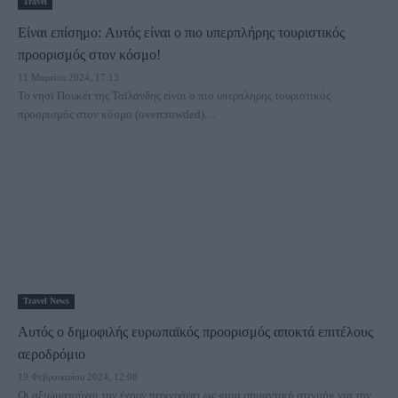
Travel
Είναι επίσημο: Aυτός είναι ο πιο υπερπλήρης τουριστικός
προορισμός στον κόσμο!
11 Μαρτίου 2024, 17:13
Το νησί Πουκέτ της Ταϊλάνδης είναι ο πιο υπερπλήρης τουριστικός
προορισμός στον κόσμο (overcrowded)....
Travel News
Αυτός ο δημοφιλής ευρωπαϊκός προορισμός αποκτά επιτέλους
αεροδρόμιο
19 Φεβρουαρίου 2024, 12:08
Οι αξιωματούχοι την έχουν περιγράψει ως «μια σημαντική στιγμή» για την