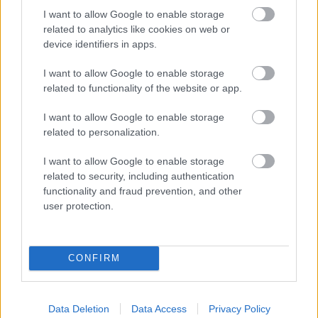
Ιδιαίτερα δημοφιλή στην αμερικανική και καναδική αγορά αποδεικνύονται
I want to allow Google to enable storage
η Μήλος, η Τήνος και η...
related to analytics like cookies on web or
device identifiers in apps.
I want to allow Google to enable storage
related to functionality of the website or app.
I want to allow Google to enable storage
related to personalization.
I want to allow Google to enable storage
Travel News
related to security, including authentication
Αυτοί είναι οι 10 δημοφιλέστεροι καλοκαιρινοί προορισμοί
functionality and fraud prevention, and other
user protection.
παγκοσμίως
6 Ιουνίου 2023, 10:19
Μια από τις πιο πολυσύχναστες ταξιδιωτικές περιόδους αναμένεται να είναι
αυτό το καλοκαίρι. Σύμφωνα...
CONFIRM
Data Deletion
Data Access
Privacy Policy