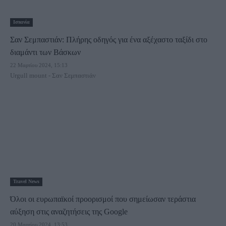
Ισπανία
Σαν Σεμπαστιάν: Πλήρης οδηγός για ένα αξέχαστο ταξίδι στο
διαμάντι των Βάσκων
22 Μαρτίου 2024, 15:13
Urgull mount - Σαν Σεμπαστιάν
Travel News
Όλοι οι ευρωπαϊκοί προορισμοί που σημείωσαν τεράστια
αύξηση στις αναζητήσεις της Google
20 Μαρτίου 2024, 13:53