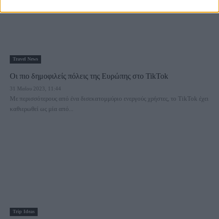
Travel News
Οι πιο δημοφιλείς πόλεις της Ευρώπης στο TikTok
31 Μαΐου 2023, 11:44
Με περισσότερους από ένα δισεκατομμύριο ενεργούς χρήστες, το TikTok έχει
καθιερωθεί ως μία από...
Trip Ideas