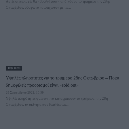
Αυτές οι περιοχές θα «βουλιάξουν» από κόσμο το τριήµερο της 28ης
Οκτωβρίου, σύμφωνα τουλάχιστον με τις...
Trip Ideas
Υψηλές πληρότητες για το τριήμερο 28ης Οκτωβρίου – Ποιοι
δημοφιλείς προορισμοί είναι «sold out»
29 Σεπτεμβρίου 2022, 10:59
Υψηλές πληρότητες φαίνεται να καταγράφουν το τριήμερο, της 28η
Οκτωβρίου, τα ακίνητα που διατίθενται...