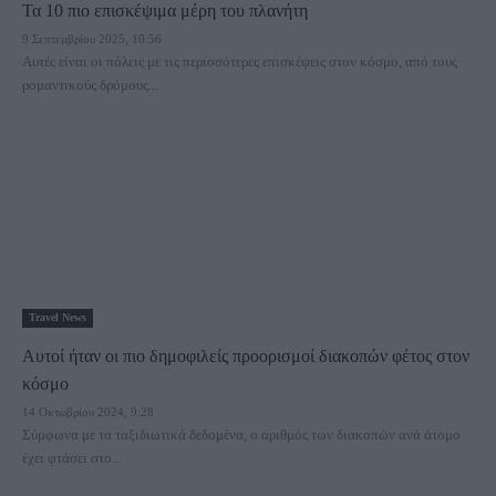
Τα 10 πιο επισκέψιμα μέρη του πλανήτη
9 Σεπτεμβρίου 2025, 10:56
Αυτές είναι οι πόλεις με τις περισσότερες επισκέψεις στον κόσμο, από τους
ρομαντικούς δρόμους...
Travel News
Αυτοί ήταν οι πιο δημοφιλείς προορισμοί διακοπών φέτος στον
κόσμο
14 Οκτωβρίου 2024, 9:28
Σύμφωνα με τα ταξιδιωτικά δεδομένα, ο αριθμός των διακοπών ανά άτομο
έχει φτάσει στο...