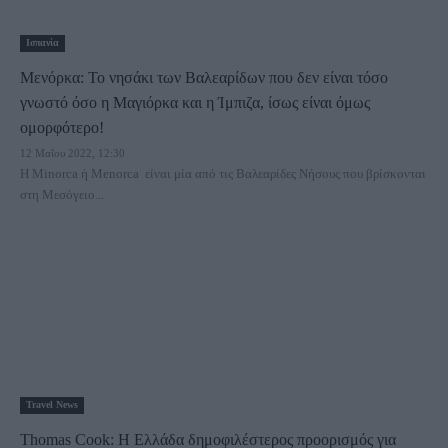
Ισπανία
Μενόρκα: Το νησάκι των Βαλεαρίδων που δεν είναι τόσο
γνωστό όσο η Μαγιόρκα και η Ίμπιζα, ίσως είναι όμως
ομορφότερο!
12 Μαΐου 2022, 12:30
H Minorca ή Menorca είναι μία από τις Βαλεαρίδες Νήσους που βρίσκονται
στη Μεσόγειο...
Travel News
Thomas Cook: Η Ελλάδα δημοφιλέστερος προορισμός για