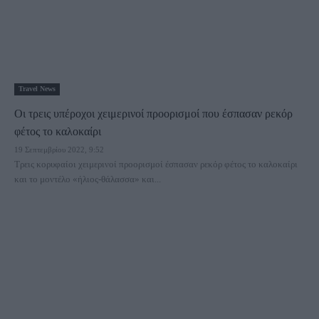
Travel News
Οι τρεις υπέροχοι χειμερινοί προορισμοί που έσπασαν ρεκόρ
φέτος το καλοκαίρι
19 Σεπτεμβρίου 2022, 9:52
Τρεις κορυφαίοι χειμερινοί προορισμοί έσπασαν ρεκόρ φέτος το καλοκαίρι
και το μοντέλο «ήλιος-θάλασσα» και...