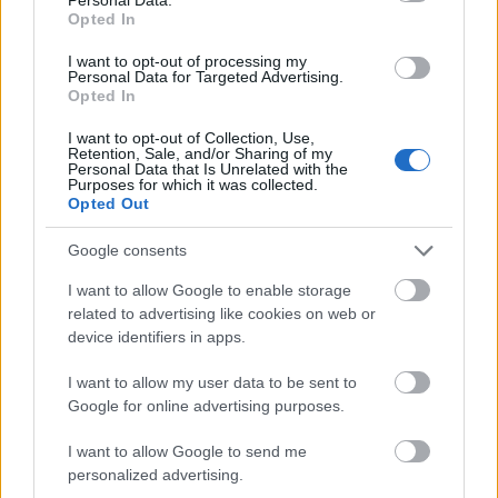
Travel News
Opted In
Σταθερά ψηλά σε δημοφιλία σε παγκόσμιο επίπεδο
I want to opt-out of processing my
παραμένουν Μύκονος και Σαντορίνη
Personal Data for Targeted Advertising.
Opted In
6 Ιουλίου 2023, 11:25
Σταθερά ψηλά σε δημοφιλία σε παγκόσμιο επίπεδο παραμένουν η Μύκονος
I want to opt-out of Collection, Use,
και η Σαντορίνη σύμφωνα...
Retention, Sale, and/or Sharing of my
Personal Data that Is Unrelated with the
Purposes for which it was collected.
Opted Out
Google consents
I want to allow Google to enable storage
related to advertising like cookies on web or
device identifiers in apps.
I want to allow my user data to be sent to
Travel News
Google for online advertising purposes.
Ιδιαίτερα δημοφιλή σε Αμερικανούς και Καναδούς 3
κυκλαδίτικα νησιά
I want to allow Google to send me
personalized advertising.
6 Ιουνίου 2023, 15:00