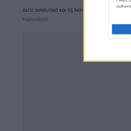
authenti
Δείτε αναλυτικά και τη λίστα με
τις αεροπορικές
κορονοϊού
!