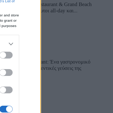
B’s List of
Grand Asia Restaurant & Grand Beach
Club: Οι απόλυτοι all-day και...
er and store
4 ημέρες πριν
to grant or
ed purposes
Tsapis Restaurant: Ένα γαστρονομικό
ταξίδι στις αυθεντικές γεύσεις της
Σίφνου!
29 Ιουλίου 2026, 9:54