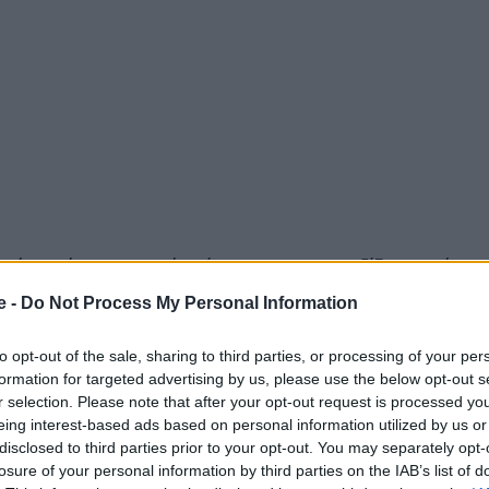
 έχει φέρει αρνητική επίπτωση και στα ταξίδια. Αυτή τη
ου έβαλε «λουκέτο» δημοφιλής βρετανική
αεροπορική
e -
Do Not Process My Personal Information
to opt-out of the sale, sharing to third parties, or processing of your per
formation for targeted advertising by us, please use the below opt-out s
 Advertisement -
r selection. Please note that after your opt-out request is processed y
eing interest-based ads based on personal information utilized by us or
disclosed to third parties prior to your opt-out. You may separately opt-
losure of your personal information by third parties on the IAB’s list of