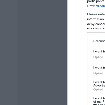
participants
Downstream 
Please note
information 
deny consent
in below Go
Persona
I want t
Opted 
I want t
Opted 
I want 
Advertis
Opted 
I want t
of my P
was col