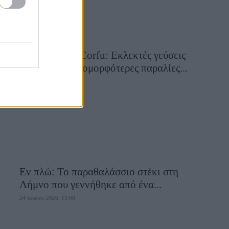
Aiolia Avlaki Corfu: Εκλεκτές γεύσεις
σε μία από τις ομορφότερες παραλίες...
28 Ιουλίου 2026, 10:50
Εν πλώ: Το παραθαλάσσιο στέκι στη
Λήμνο που γεννήθηκε από ένα...
24 Ιουλίου 2026, 13:00