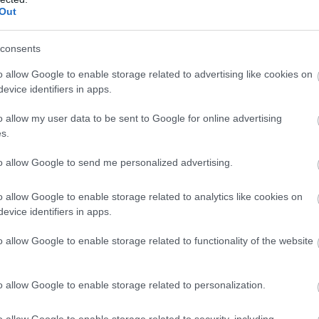
Out
consents
o allow Google to enable storage related to advertising like cookies on
evice identifiers in apps.
ιαδικασία ειδικής διαχείρισης μετά από τα
o allow my user data to be sent to Google for online advertising
ζει το τελευταίο διάστημα, ενώ σύμφωνα με το
BBC
,
s.
επιδημίας του κορονοϊού στη ζήτηση για ταξίδια με
to allow Google to send me personalized advertising.
υσή.
o allow Google to enable storage related to analytics like cookies on
evice identifiers in apps.
στο Έξετερ της
Βρετανίας
και απασχολεί 2.000
στά στην άρνηση της βρετανικής κυβέρνησης να της
o allow Google to enable storage related to functionality of the website
ύμφωνα με το
Financial Times
, πηγές με γνώση της
για να επιβιώσει έως το τέλος Μαρτίου, όμως οι
o allow Google to enable storage related to personalization.
.
o allow Google to enable storage related to security, including