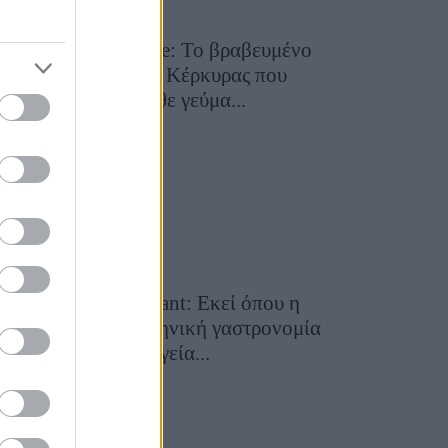
Toula’s Seaside: Το βραβευμένο
εστιατόριο της Κέρκυρας που
μετατρέπει κάθε γεύμα...
28 Ιουλίου 2026, 11:05
Cavos Restaurant: Εκεί όπου η
αυθεντική ελληνική γαστρονομία
συναντά τη μαγεία...
28 Ιουλίου 2026, 10:58