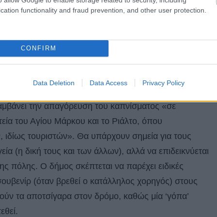
ά σημεία καπνίσματος. Έτσι πλέον φαίνεται
cation functionality and fraud prevention, and other user protection.
άπνισμα στο κέντρο της Βενετίας και θα διανέμονται
ποτσίγαρα στο έδαφος».
CONFIRM
ετίας για απαγόρευση του
Data Deletion
Data Access
Privacy Policy
αμβάνει την απαγόρευση του καπνίσματος «σε
εία του Αγίου Μάρκου και το Ριάλτο, όπου
ιδίως τουριστών». Θα υπάρχουν σημεία για τους
εία (η δική τους και των άλλων), αλλά να επιδεικνύεται
ης πόλης. Ο δήμος σκέπτεται να παρέχει ειδικές
σουβενίρ (όταν βρεθεί ο κατάλληλος χορηγός) στους
ετούν τα αποτσίγαρα στον δρόμο, καθώς μία ‘γόπα’
εθεί.