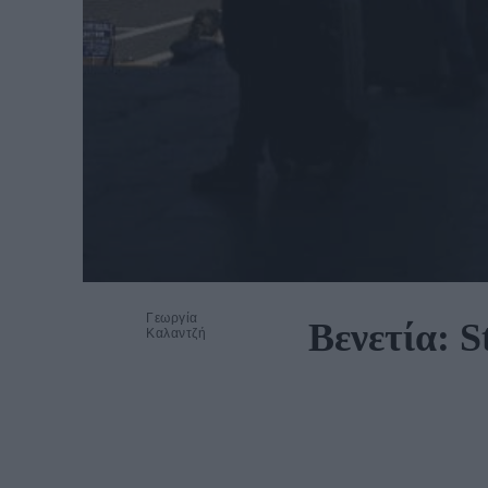
Γεωργία
Βενετία: S
Καλαντζή