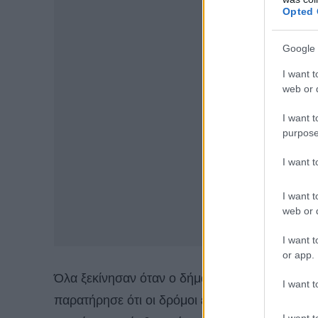
Opted 
Google 
I want t
web or d
I want t
purpose
I want 
I want t
web or d
I want t
or app.
Όλα ξεκίνησαν όταν ο δήμαρχος της
Βενετίας
,
I want t
παρατήρησε ότι οι δρόμοι είναι τελείως απαλλα
I want t