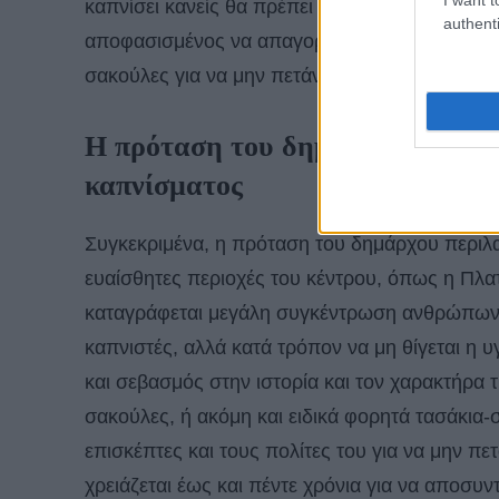
καπνίσει κανείς θα πρέπει να μεταβεί σε ειδικ
authenti
αποφασισμένος να απαγορεύσει «αυστηρώς το κ
σακούλες για να μην πετάνε οι καπνιστές τα α
Η πρόταση του δημάρχου της Βεν
καπνίσματος
Συγκεκριμένα, η πρόταση του δημάρχου περιλ
ευαίσθητες περιοχές του κέντρου, όπως η Πλατ
καταγράφεται μεγάλη συγκέντρωση ανθρώπων, 
καπνιστές, αλλά κατά τρόπον να μη θίγεται η υγ
και σεβασμός στην ιστορία και τον χαρακτήρα τ
σακούλες, ή ακόμη και ειδικά φορητά τασάκια-
επισκέπτες και τους πολίτες του για να μην π
χρειάζεται έως και πέντε χρόνια για να αποσυντ