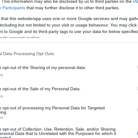
. This information may also be disclosed by us to third parties on the
IA
Participants
that may further disclose it to other third parties.
ερισσότερους κανονισμούς
για τους επισκέπτες της
 that this website/app uses one or more Google services and may gath
χος της Βενετίας σχεδιάζει να βάλει stop τελείως στο
including but not limited to your visit or usage behaviour. You may click 
 to Google and its third-party tags to use your data for below specifi
ogle consent section.
 Advertisement -
l Data Processing Opt Outs
o opt-out of the Sharing of my personal data.
In
o opt-out of the Sale of my Personal Data.
In
to opt-out of processing my Personal Data for Targeted
ing.
In
o opt-out of Collection, Use, Retention, Sale, and/or Sharing
ersonal Data that Is Unrelated with the Purposes for which it
lected.