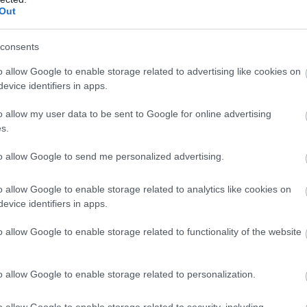
Out
consents
o allow Google to enable storage related to advertising like cookies on
evice identifiers in apps.
o allow my user data to be sent to Google for online advertising
s.
to allow Google to send me personalized advertising.
o allow Google to enable storage related to analytics like cookies on
evice identifiers in apps.
o allow Google to enable storage related to functionality of the website
 Λουΐτζι Μπρουνιάρο, στην επίσκεψή του στο Τόκιο,
o allow Google to enable storage related to personalization.
γμένοι από τσιγάρα και καπνικά προϊόντα, ενώ για να
o allow Google to enable storage related to security, including