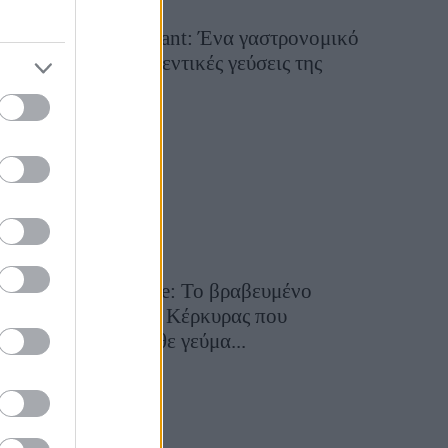
Tsapis Restaurant: Ένα γαστρονομικό
ταξίδι στις αυθεντικές γεύσεις της
Σίφνου!
29 Ιουλίου 2026, 9:54
Toula’s Seaside: Το βραβευμένο
εστιατόριο της Κέρκυρας που
μετατρέπει κάθε γεύμα...
28 Ιουλίου 2026, 11:05