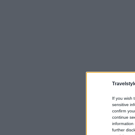
Travelstyl
If you wish 
sensitive in
confirm you
continue se
information 
further disc