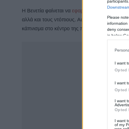
participants
Downstream 
Η Βενετία φαίνεται να
εφαρμόζει ολοένα και π
Please note
αλλά και τους ντόπιους. Αυτή τη φορά, ο δήμαρ
information 
κάπνισμα στο κέντρο της πόλης.
deny consent
in below Go
-
Persona
I want t
Opted 
I want t
Opted 
I want 
Advertis
Opted 
I want t
of my P
was col