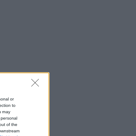
sonal or
ection to
ou may
 personal
out of the
 downstream