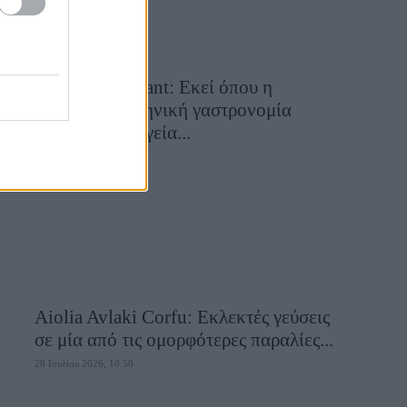
Cavos Restaurant: Εκεί όπου η
αυθεντική ελληνική γαστρονομία
συναντά τη μαγεία...
28 Ιουλίου 2026, 10:58
Aiolia Avlaki Corfu: Εκλεκτές γεύσεις
σε μία από τις ομορφότερες παραλίες...
28 Ιουλίου 2026, 10:50