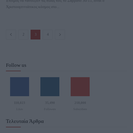
Έτοιμος να «ανοίξει» τις πύλες του, το Σάββατο 30/11, είναι ο
Χριστουγεννιάτικος κόσμος στο...
2
3
4
Follow us
110,023
35,490
218,000
Likes
Followers
Subscribers
Τελευταία Άρθρα