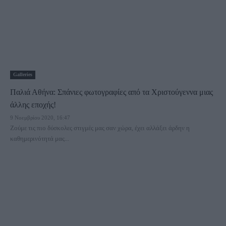
Galleries
Παλιά Αθήνα: Σπάνιες φωτογραφίες από τα Χριστούγεννα μιας
άλλης εποχής!
9 Νοεμβρίου 2020, 16:47
Ζούμε τις πιο δύσκολες στιγμές μας σαν χώρα, έχει αλλάξει άρδην η
καθημερινότητά μας...