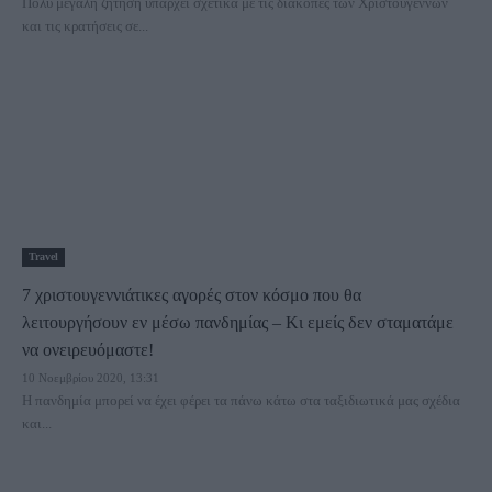
Πολύ μεγάλη ζήτηση υπάρχει σχετικά με τις διακοπές των Χριστουγέννων
και τις κρατήσεις σε...
Travel
7 χριστουγεννιάτικες αγορές στον κόσμο που θα
λειτουργήσουν εν μέσω πανδημίας – Κι εμείς δεν σταματάμε
να ονειρευόμαστε!
10 Νοεμβρίου 2020, 13:31
Η πανδημία μπορεί να έχει φέρει τα πάνω κάτω στα ταξιδιωτικά μας σχέδια
και...