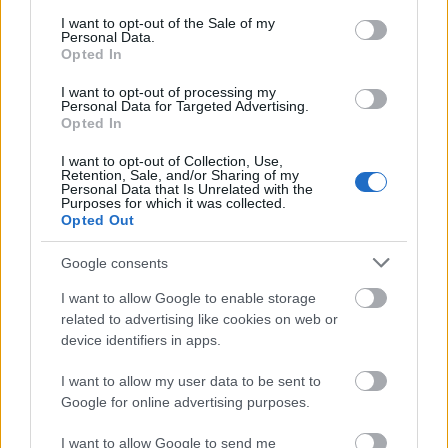
consent section.
I want to opt-out of the Sale of my
Personal Data.
Opted In
I want to opt-out of processing my
Personal Data for Targeted Advertising.
Opted In
I want to opt-out of Collection, Use,
Retention, Sale, and/or Sharing of my
Αθήνα
Personal Data that Is Unrelated with the
Purposes for which it was collected.
Το Χριστουγεννιάτικο χωριό που «μεταμόρφωσε» το Πεδίον
Opted Out
του Άρεως! (video)
Google consents
22 Δεκεμβρίου 2019, 15:16
Ένα Χριστουγεννιάτικο «χωριό» στήθηκε στο Πεδίον του Άρεως και άλλαξε
I want to allow Google to enable storage
την μέχρι πρότινος όψη...
related to advertising like cookies on web or
device identifiers in apps.
I want to allow my user data to be sent to
Google for online advertising purposes.
I want to allow Google to send me