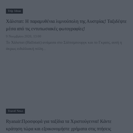
Trip Ideas
Χάλστατ: Η παραμυθένια λιμνούπολη της Αυστρίας! Ταξιδέψτε
μέσα από τις εντυπωσιακές φωτογραφίες!
9 Νοεμβρίου 2020, 13:00
Το Χάλστατ (Hallstatt) ανάµεσα στο Σάλτσµπουργκ και το Γκρατς, αυτή η
άκρως ειδυλλιακή πόλη...
Travel News
Ryanair:Προσφορά για ταξίδια τα Χριστούγεννα! Κάντε
κράτηση τώρα και εξοικονομήστε χρήματα στις πτήσεις