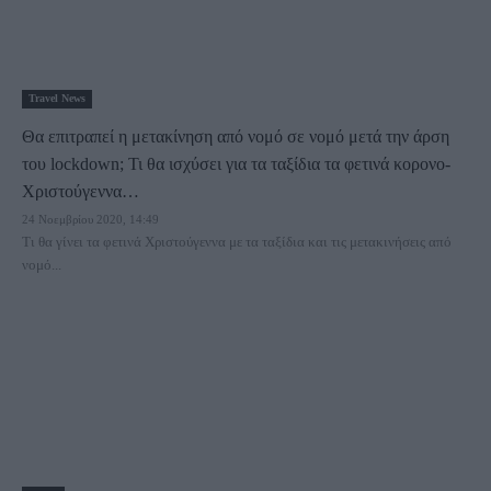
Travel News
Θα επιτραπεί η μετακίνηση από νομό σε νομό μετά την άρση
του lockdown; Τι θα ισχύσει για τα ταξίδια τα φετινά κορoνο-
Χριστούγεννα…
24 Νοεμβρίου 2020, 14:49
Τι θα γίνει τα φετινά Χριστούγεννα με τα ταξίδια και τις μετακινήσεις από
νομό...