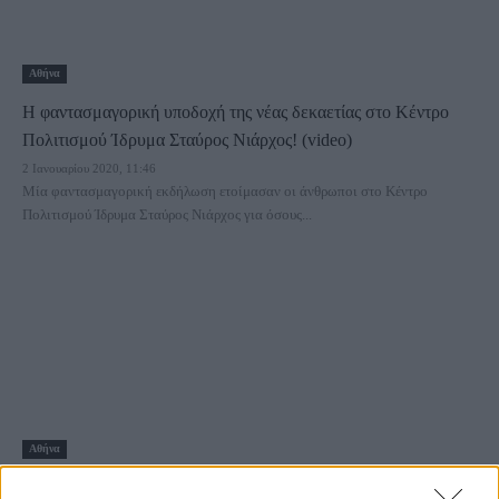
Αθήνα
Η φαντασμαγορική υποδοχή της νέας δεκαετίας στο Κέντρο
Πολιτισμού Ίδρυμα Σταύρος Νιάρχος! (video)
2 Ιανουαρίου 2020, 11:46
Μία φαντασμαγορική εκδήλωση ετοίμασαν οι άνθρωποι στο Κέντρο
Πολιτισμού Ίδρυμα Σταύρος Νιάρχος για όσους...
Αθήνα
Η μεγαλύτερη βασιλόπιτα στην Ευρώπη βρίσκεται στο