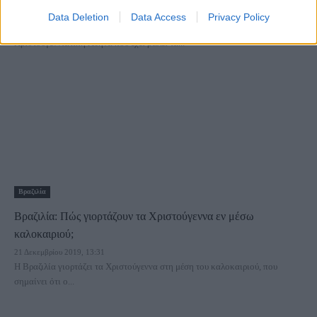
21 Δεκεμβρίου 2019, 14:38
Data Deletion
Data Access
Privacy Policy
Ξεναγούμαστε με μία εντυπωσιακή «βόλτα» πάνω από την
Χριστουγεννιάτικη Αθήνα που έχει βάλει τα...
Βραζιλία
Βραζιλία: Πώς γιορτάζουν τα Χριστούγεννα εν μέσω
καλοκαιριού;
21 Δεκεμβρίου 2019, 13:31
Η Βραζιλία γιορτάζει τα Χριστούγεννα στη μέση του καλοκαιριού, που
σημαίνει ότι ο...