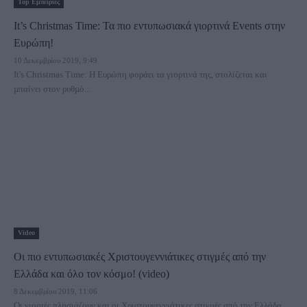
Τοp Εμπειρίες
It’s Christmas Time: Τα πιο εντυπωσιακά γιορτινά Events στην
Ευρώπη!
10 Δεκεμβρίου 2019, 9:49
It's Christmas Time: Η Ευρώπη φοράει τα γιορτινά της, στολίζεται και
µπαίνει στον ρυθµό...
Video
Οι πιο εντυπωσιακές Χριστουγεννιάτικες στιγμές από την
Ελλάδα και όλο τον κόσμο! (video)
8 Δεκεμβρίου 2019, 11:06
Οι γιορτές πλησιάζουν και οι Χριστουγεννιάτικες στιγμές από την Ελλάδα