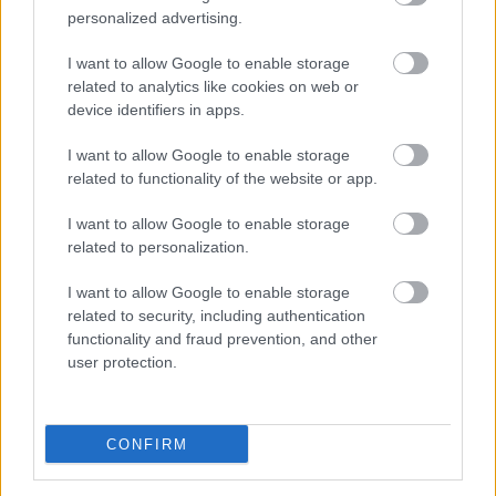
personalized advertising.
I want to allow Google to enable storage
Κόσμος
related to analytics like cookies on web or
device identifiers in apps.
Πώς είναι ο Άγιος Βασίλης σε διάφορα μέρη του κόσμου;
22 Δεκεμβρίου 2019, 8:56
I want to allow Google to enable storage
Είτε φέτος ήσαστε φρόνιμοι είτε όχι, το μόνο σίγουρο είναι ότι ο Άγιος
related to functionality of the website or app.
Βασίλης...
I want to allow Google to enable storage
related to personalization.
I want to allow Google to enable storage
related to security, including authentication
functionality and fraud prevention, and other
user protection.
Video
CONFIRM
Μία εντυπωσιακή βόλτα πάνω από την Χριστουγεννιάτικη
Αθήνα! (video)