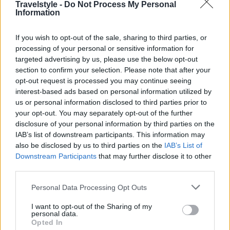
Travelstyle -
Do Not Process My Personal
Περιστέρι! (video)
Information
2 Ιανουαρίου 2020, 10:45
Η βασιλόπιτα είναι ένα παλιό ελληνικό έθιμο και οι άνθρωποι στο Περιστέρι
If you wish to opt-out of the sale, sharing to third parties, or
δημιούργησαν την...
processing of your personal or sensitive information for
targeted advertising by us, please use the below opt-out
section to confirm your selection. Please note that after your
opt-out request is processed you may continue seeing
interest-based ads based on personal information utilized by
us or personal information disclosed to third parties prior to
your opt-out. You may separately opt-out of the further
disclosure of your personal information by third parties on the
IAB’s list of downstream participants. This information may
also be disclosed by us to third parties on the
IAB’s List of
Ελλάδα
Downstream Participants
that may further disclose it to other
third parties.
Χριστούγεννα: Οι 3+1 προορισμοί στην Ελλάδα για να
αποδράσετε!
Please note that this website/app uses one or more Google
Personal Data Processing Opt Outs
23 Δεκεμβρίου 2019, 14:31
services and may gather and store information including but
Οι προορισμοί για φέτος τα Χριστούγεννα εκτός από τα δημοφιλή κέντρα,
not limited to your visit or usage behaviour. You may click to
I want to opt-out of the Sharing of my
personal data.
μπορείτε να ανακαλύψετε...
grant or deny consent to Google and its third-party tags to
Opted In
use your data for below specified purposes in below Google