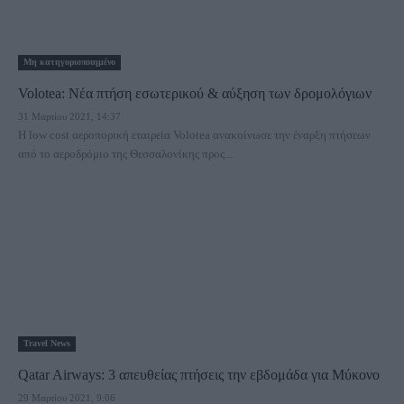
Μη κατηγοριοποιημένο
Volotea: Νέα πτήση εσωτερικού & αύξηση των δρομολόγιων
31 Μαρτίου 2021, 14:37
Η low cost αεροπορική εταιρεία Volotea ανακοίνωσε την έναρξη πτήσεων
από το αεροδρόμιο της Θεσσαλονίκης προς...
Travel News
Qatar Airways: 3 απευθείας πτήσεις την εβδομάδα για Μύκονο
29 Μαρτίου 2021, 9:06