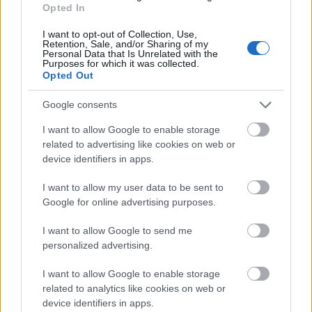
Opted In
Aegean: Απεριόριστες αλλαγές εισιτηρίου χωρίς χρέωση!
23 Οκτωβρίου 2020, 14:23
I want to opt-out of Collection, Use,
H Aegean Airlines λόγω των ιδιαίτερων συνθηκών που έχουν προκύψει από
Retention, Sale, and/or Sharing of my
Personal Data that Is Unrelated with the
την πανδημία του κορονοϊού...
Purposes for which it was collected.
Opted Out
Google consents
I want to allow Google to enable storage
related to advertising like cookies on web or
device identifiers in apps.
I want to allow my user data to be sent to
Google for online advertising purposes.
Travel News
H Lufthansa ανακοίνωσε νέες πτήσεις για δημοφιλείς
I want to allow Google to send me
personalized advertising.
προορισμούς της Ελλάδας για το καλοκαίρι του 2021!
17 Σεπτεμβρίου 2020, 9:30
I want to allow Google to enable storage
H Lufthansa προσφέρει νέες πτήσεις για δημοφιλείς προορισμούς της
related to analytics like cookies on web or
Ελλάδας για το καλοκαίρι του...
device identifiers in apps.