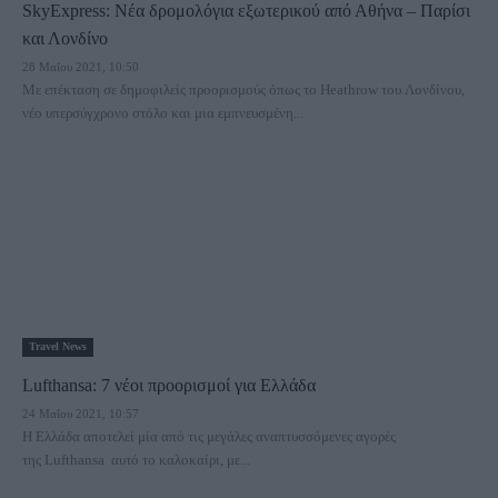
SkyExpress: Νέα δρομολόγια εξωτερικού από Αθήνα – Παρίσι
και Λονδίνο
28 Μαΐου 2021, 10:50
Με επέκταση σε δημοφιλείς προορισμούς όπως το Heathrow του Λονδίνου,
νέο υπερσύγχρονο στόλο και μια εμπνευσμένη...
Travel News
Lufthansa: 7 νέοι προορισμοί για Ελλάδα
24 Μαΐου 2021, 10:57
Η Ελλάδα αποτελεί μία από τις μεγάλες αναπτυσσόμενες αγορές
της Lufthansa αυτό το καλοκαίρι, με...