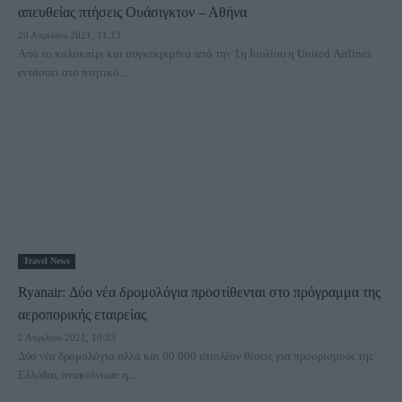
απευθείας πτήσεις Ουάσιγκτον – Αθήνα
20 Απριλίου 2021, 11:13
Από το καλοκαίρι και συγκεκριμένα από την 1η Ιουλίου η United Airlines
εντάσσει στο πτητικό...
Travel News
Ryanair: Δύο νέα δρομολόγια προστίθενται στο πρόγραμμα της
αεροπορικής εταιρείας
2 Απριλίου 2021, 10:33
Δύο νέα δρομολόγια αλλά και 60.000 επιπλέον θέσεις για προορισμούς της
Ελλάδας ανακοίνωσε η...