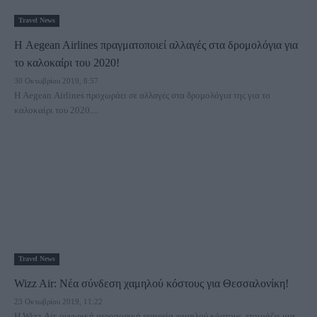
Travel News
Η Aegean Airlines πραγματοποιεί αλλαγές στα δρομολόγια για
το καλοκαίρι του 2020!
30 Οκτωβρίου 2019, 8:57
Η Aegean Airlines προχωράει σε αλλαγές στα δρομολόγια της για το
καλοκαίρι του 2020....
Travel News
Wizz Air: Νέα σύνδεση χαμηλού κόστους για Θεσσαλονίκη!
23 Οκτωβρίου 2019, 11:22
Η Wizz Air, ουγγρική αεροπορική εταιρεία χαμηλού κόστους, ετοιμάζει μια