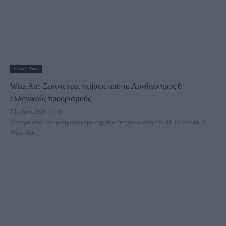
Travel News
Wizz Air: Ξεκινά νέες πτήσεις από το Λονδίνο προς 6
ελληνικούς προορισμούς
7 Ιουλίου 2020, 14:46
Ύστερα από την άρση απαγόρευσης των πτήσεων από την Μ. Βρετανία, η
Wizz Air...