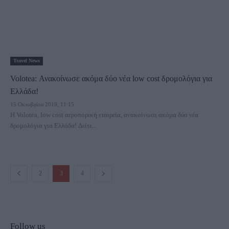
Travel News
Volotea: Ανακοίνωσε ακόμα δύο νέα low cost δρομολόγια για
Ελλάδα!
15 Οκτωβρίου 2019, 11:15
Η Volotea, low cost αεροπορική εταιρεία, ανακοίνωσε ακόμα δύο νέα
δρομολόγια για Ελλάδα! Δείτε...
2
3
4
Follow us