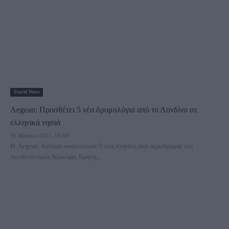
Travel News
Aegean: Προσθέτει 5 νέα δρομολόγια από το Λονδίνο σε
ελληνικά νησιά
31 Μαρτίου 2021, 16:59
Η Aegean Airlines ανακοίνωσε 5 νέες πτήσεις από αεροδρόμια του
Λονδίνου προς Κέρκυρα, Κρήτη,...