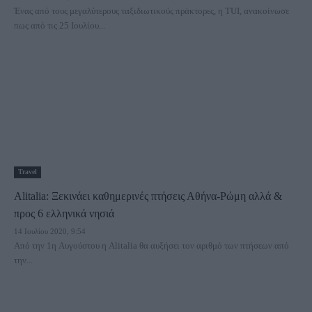
Ένας από τους μεγαλύτερους ταξιδιωτικούς πράκτορες, η TUI, ανακοίνωσε
πως από τις 25 Ιουλίου...
Travel
Alitalia: Ξεκινάει καθημερινές πτήσεις Αθήνα-Ρώμη αλλά &
προς 6 ελληνικά νησιά
14 Ιουλίου 2020, 9:54
Από την 1η Αυγούστου η Alitalia θα αυξήσει τον αριθμό των πτήσεων από
την...