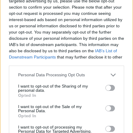
targeted advertising by us, please use the below opt-out
section to confirm your selection. Please note that after your
opt-out request is processed you may continue seeing
interest-based ads based on personal information utilized by
us or personal information disclosed to third parties prior to
Travel
your opt-out. You may separately opt-out of the further
Sky Express: Black Friday με τιμές από €9,90 για πτήσεις
disclosure of your personal information by third parties on the
IAB’s list of downstream participants. This information may
εσωτερικού μέχρι τον Οκτώβριο του 2021!
also be disclosed by us to third parties on the
IAB’s List of
27 Νοεμβρίου 2020, 13:45
Downstream Participants
that may further disclose it to other
Εκπληκτική προσφορά: Τώρα είναι η ώρα να κλείσετε θέση για να
third parties.
ταξιδέψετε με την...
Please note that this website/app uses one or more Google
Personal Data Processing Opt Outs
services and may gather and store information including but
not limited to your visit or usage behaviour. You may click to
I want to opt-out of the Sharing of my
personal data.
grant or deny consent to Google and its third-party tags to
Opted In
use your data for below specified purposes in below Google
consent section.
I want to opt-out of the Sale of my
Personal Data.
Opted In
I want to opt-out of processing my
Travel News
Personal Data for Targeted Advertising.