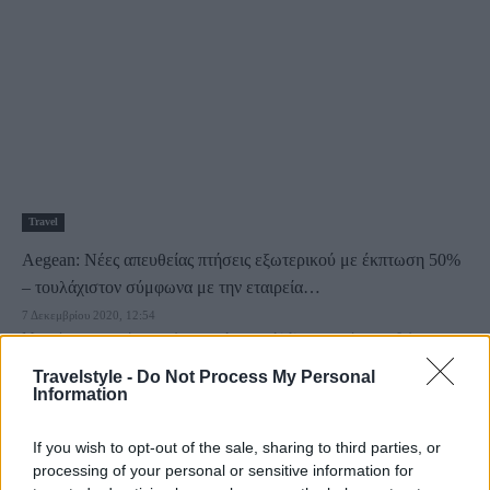
Travel
Aegean: Νέες απευθείας πτήσεις εξωτερικού με έκπτωση 50%
– τουλάχιστον σύμφωνα με την εταιρεία…
7 Δεκεμβρίου 2020, 12:54
Μια νέα προσφορά ανακοίνωσε η Aegean Airlines για νέες απευθείας
πτήσεις σε συγκεκριμένους προορισμούς του...
Travelstyle -
Do Not Process My Personal
Information
If you wish to opt-out of the sale, sharing to third parties, or
processing of your personal or sensitive information for