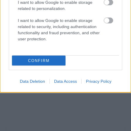
I want to allow Google to enable storage
related to personalization.
Food & Travel
I want to allow Google to enable storage
Η νέα καμπάνια της Λουξ έχει τη γεύση του
related to security, including authentication
δικού μας ελληνικού καλοκαιριού!
functionality and fraud prevention, and other
user protection.
ΔΙΑΒΆΣΤΕ ΠΕΡΙΣΣΌΤΕΡΑ
CONFIRM
Data Deletion
Data Access
Privacy Policy