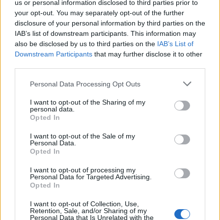
us or personal information disclosed to third parties prior to
your opt-out. You may separately opt-out of the further
disclosure of your personal information by third parties on the
IAB’s list of downstream participants. This information may
Travel
also be disclosed by us to third parties on the
IAB’s List of
Ο Όμιλος Διβάνη έχει την ιδανική λύση για
Downstream Participants
that may further disclose it to other
να ζήσετε τη μαγεία των γιορτών μαζί με
third parties.
τους αγαπημένους σας
Please note that this website/app uses one or more Google
Personal Data Processing Opt Outs
services and may gather and store information including but
ΔΙΑΒΆΣΤΕ ΠΕΡΙΣΣΌΤΕΡΑ
not limited to your visit or usage behaviour. You may click to
I want to opt-out of the Sharing of my
personal data.
grant or deny consent to Google and its third-party tags to
Opted In
use your data for below specified purposes in below Google
consent section.
I want to opt-out of the Sale of my
Personal Data.
Opted In
I want to opt-out of processing my
Personal Data for Targeted Advertising.
Opted In
I want to opt-out of Collection, Use,
Retention, Sale, and/or Sharing of my
Personal Data that Is Unrelated with the